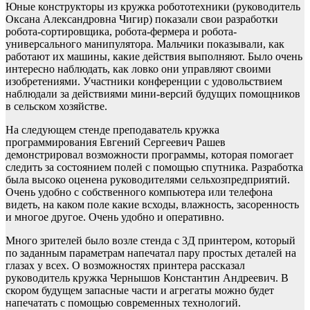
Юные конструкторы из кружка робототехники (руководитель
Оксана Александровна Чигир) показали свои разработки
робота-сортировщика, робота-фермера и робота-
универсального манипулятора. Мальчики показывали, как
работают их машины, какие действия выполняют. Было очень
интересно наблюдать, как ловко они управляют своими
изобретениями. Участники конференции с удовольствием
наблюдали за действиями мини-версий будущих помощников
в сельском хозяйстве.
На следующем стенде преподаватель кружка
программирования Евгений Сергеевич Рашев
демонстрировал возможности программы, которая помогает
следить за состоянием полей с помощью спутника. Разработка
была высоко оценена руководителями сельхозпредприятий.
Очень удобно с собственного компьютера или телефона
видеть, на каком поле какие всходы, влажность, засоренность
и многое другое. Очень удобно и оперативно.
Много зрителей было возле стенда с 3Д принтером, который
по заданным параметрам напечатал пару простых деталей на
глазах у всех. О возможностях принтера рассказал
руководитель кружка Чернышов Константин Андреевич. В
скором будущем запасные части и агрегаты можно будет
напечатать с помощью современных технологий.