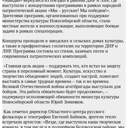
«Майдан» вернулись из поездки в районы ДНР и ЛНР, где
выступили с концертными программами в рамках народной
патриотической акции «Мы – русские! Мы победим!».
Зрителями программ, организованных при поддержке
министерства культуры Новосибирской области, стали
местные жители и военнослужащие, выполняющие боевые
задачи в рамках спецоперации.
Концерты проходили в заводских и сельских домах культуры,
а также в прифронтовых госпиталях на территории ДНР и
ЛНР. Программа состояла из стихов, казачьих песен и
современных патриотических композиций.
«Главная цель акции – поддержать тех, кто встал на защиту
страны в переломный момент. Культура, искусство и
творчество объединяют людей, создают настрой, помогают
выстоять в самые трудные времена – так и во времена
Великой Отечественной войны агитбригады выступали для
бойцов. Эта работа обязательно будет продолжена», –
подчеркнул исполняющий обязанности министра культуры
Новосибирской области Юрий Зимняков.
Как отметил директор Областного центра русского
фольклора и этнографии Евгений Бабиков, зрители тепло
встречали артистов: «Везде, где выступила наша творческая
команда, в том числе и в подшефном Беловодском районе, мы