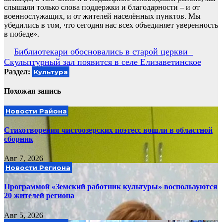
слышали только слова поддержки и благодарности – и от
военнослужащих, и от жителей населённых пунктов. Мы
убедились в том, что сегодня нас всех объединяет уверенность
в победе».
Навигация
Библиотекари обосновались в старой церкви
Скульптурный зал появится в селе Елизаветинское
по
Раздел:
Культура
записям
Похожая запись
Новости Района
Стихотворения чистоозерских поэтесс вошли в областной
сборник
Авг 7, 2026
Новости Региона
Программой «Земский работник культуры» воспользуются
20 жителей региона
Авг 5, 2026