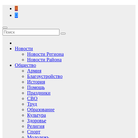
Перейти
к
содержимому
Новости
Новости Региона
Новости Района
Общество
Армия
Благоустройство
История
Помощь
Праздники
СВО
Труд
Образование
Культура
Здоровье
Религия
Спорт
Молодежь