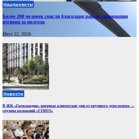
Нацпроекты
Более 200 человек спасли благодаря работе санавиации
региона за полгода
Июл 22, 2026
Новости
В ЖК «Гренландия» впервые клиентские дни от крупного девелопера —
группы компаний «СОЮЗ»