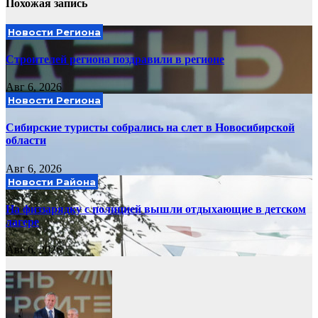
Похожая запись
Новости Региона
Строителей региона поздравили в регионе
Авг 6, 2026
Новости Региона
Сибирские туристы собрались на слет в Новосибирской
области
Авг 6, 2026
Новости Района
На физзарядку с полицией вышли отдыхающие в детском
лагере
Авг 6, 2026