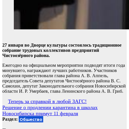
27 января во Дворце культуры состоялось традиционное
собрание трудовых коллективов предприятий
Чистоозёрного района.
Ежегодно на официальном мероприятии подводят итоги года
минувшего, награждают лучших работников. Участников
собрания приветствовали глава района А. В. Аппель,
председатель Совета депутатов Чистоозёрного района В. С.
Самохин, депутат Законодательного собрания Новосибирской
области И. Р. Умербаев, глава Ленинского района А. В. Гриб.
Навигация
Теперь за справкой в любой ЗАГС!
Решение о продлении карантина в школах
по
Новосибирска примут 11 февраля
записям
Раздел:
Общество