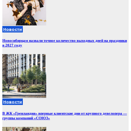
Новости
Новосибирцам назвали точное количество выходных дней на праздники
в 2027 году
Новости
В ЖК «Гренландия» впервые клиентские дни от крупного девелопера —
группы компаний «СОЮЗ»