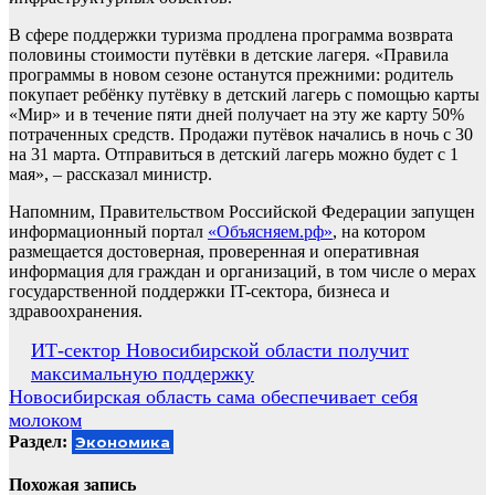
В сфере поддержки туризма продлена программа возврата
половины стоимости путёвки в детские лагеря. «Правила
программы в новом сезоне останутся прежними: родитель
покупает ребёнку путёвку в детский лагерь с помощью карты
«Мир» и в течение пяти дней получает на эту же карту 50%
потраченных средств. Продажи путёвок начались в ночь с 30
на 31 марта. Отправиться в детский лагерь можно будет с 1
мая», – рассказал министр.
Напомним, Правительством Российской Федерации запущен
информационный портал
«Объясняем.рф»
, на котором
размещается достоверная, проверенная и оперативная
информация для граждан и организаций, в том числе о мерах
государственной поддержки IT-сектора, бизнеса и
здравоохранения.
Навигация
ИТ-сектор Новосибирской области получит
максимальную поддержку
по
Новосибирская область сама обеспечивает себя
записям
молоком
Раздел:
Экономика
Похожая запись