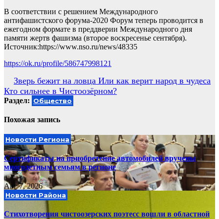
В соответствии с решением Международного
антифашистского форума-2020 Форум теперь проводится в
ежегодном формате в преддверии Международного дня
памяти жертв фашизма (второе воскресенье сентября).
Источник:https://www.nso.ru/news/48335
https://ok.ru/profile/586747998121
Навигация
Зверь бежит на ловца Или как верит народ в чудеса
Кто сильнее в Чистоозёрном?
по
Раздел:
Общество
записям
Похожая запись
Новости Региона
Сертификаты на приобретение автомобилей вручены
многодетным семьям в регионе
Авг 7, 2026
Новости Района
Стихотворения чистоозерских поэтесс вошли в областной