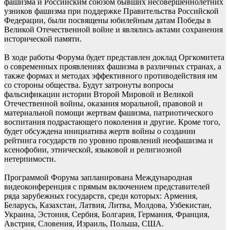
фашизма и Российским союзом бывших несовершеннолетних
узников фашизма при поддержке Правительства Российской
Федерации, были посвящены юбилейным датам Победы в
Великой Отечественной войне и являлись актами сохранения
исторической памяти.
В ходе работы Форума будет представлен доклад Оргкомитета
о современных проявлениях фашизма в различных странах, а
также формах и методах эффективного противодействия им
со стороны общества. Будут затронуты вопросы
фальсификации истории Второй Мировой и Великой
Отечественной войны, оказания моральной, правовой и
материальной помощи жертвам фашизма, патриотического
воспитания подрастающего поколения и другие. Кроме того,
будет обсуждена инициатива жертв войны о создании
рейтинга государств по уровню проявлений неофашизма и
ксенофобии, этнической, языковой и религиозной
нетерпимости.
Программой Форума запланирована Международная
видеоконференция с прямым включением представителей
ряда зарубежных государств, среди которых: Армения,
Беларусь, Казахстан, Латвия, Литва, Молдова, Узбекистан,
Украина, Эстония, Сербия, Болгария, Германия, Франция,
Австрия, Словения, Израиль, Польша, США.