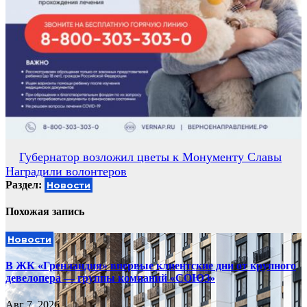
Навигация
Губернатор возложил цветы к Монументу Славы
Наградили волонтеров
по
Раздел:
Новости
записям
Похожая запись
Новости
В ЖК «Гренландия» впервые клиентские дни от крупного
девелопера — группы компаний «СОЮЗ»
Авг 7, 2026