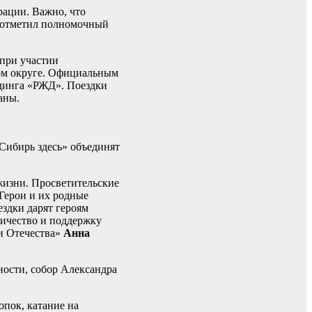
рации. Важно, что
– отметил полномочный
при участии
ом округе. Официальным
динга «РЖД». Поездки
аны.
Сибирь здесь» объединят
жизни. Просветительские
Герои и их родные
ездки дарят героям
ничество и поддержку
и Отечества»
Анна
ности, собор Александра
пок, катание на