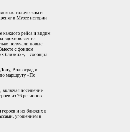
мско-католическом и
крепят в Музее истории
е каждого рейса и видим
ты вдохновляет на
олько получали новые
 Вместе с фондом
х близких», – сообщил
-Дону, Волгоград и
 по маршруту «По
м, включая посещение
ероев из 76 регионов
 героев и их близких в
ассами, угощением в