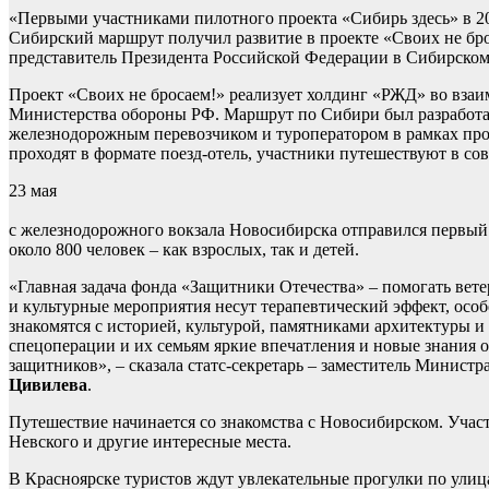
«Первыми участниками пилотного проекта «Сибирь здесь» в 20
Сибирский маршрут получил развитие в проекте «Своих не бро
представитель Президента Российской Федерации в Сибирско
Проект «Своих не бросаем!» реализует холдинг «РЖД» во вза
Министерства обороны РФ. Маршрут по Сибири был разработа
железнодорожным перевозчиком и туроператором в рамках про
проходят в формате поезд-отель, участники путешествуют в со
23 мая
с железнодорожного вокзала Новосибирска отправился первый 
около 800 человек – как взрослых, так и детей.
«Главная задача фонда «Защитники Отечества» – помогать вет
и культурные мероприятия несут терапевтический эффект, осо
знакомятся с историей, культурой, памятниками архитектуры и
спецоперации и их семьям яркие впечатления и новые знания 
защитников», – сказала статс-секретарь – заместитель Минист
Цивилева
.
Путешествие начинается со знакомства с Новосибирском. Участ
Невского и другие интересные места.
В Красноярске туристов ждут увлекательные прогулки по улиц