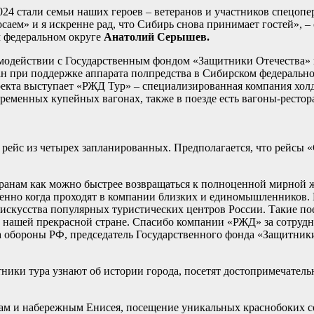
24 стали семьи наших героев – ветеранов и участников спецопе
саем» и я искренне рад, что Сибирь снова принимает гостей», 
м федеральном округе
Анатолий Серышев.
имодействии с Государственным фондом «Защитники Отечества» 
н при поддержке аппарата полпредства в Сибирском федеральн
екта выступает «РЖД Тур» – специализированная компания хол
временных купейных вагонах, также в поезде есть вагоны-рестор
рейс из четырех запланированных. Предполагается, что рейсы «
еранам как можно быстрее возвращаться к полноценной мирной 
бенно когда проходят в компании близких и единомышленников. 
 искусства популярных туристических центров России. Такие по
о нашей прекрасной стране. Спасибо компании «РЖД» за сотруд
ра обороны РФ, председатель Государственного фонда «Защитник
ники тура узнают об истории города, посетят достопримечатель
ам и набережным Енисея, посещение уникальных краснобоких со