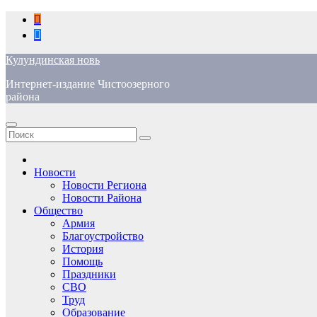
Перейти
к
содержимому
Кулундинская новь
Интернет-издание Чистоозерного
района
Новости
Новости Региона
Новости Района
Общество
Армия
Благоустройство
История
Помощь
Праздники
СВО
Труд
Образование