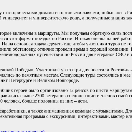
у с историческими домами и торговыми лавками, побывают в Ри
 университет и университетскую рощу, а полученные знания за
оторые включены в маршруты. Мы получаем обратную связь посл
тся этот формат поездок по России. И такая оценка нашей рабо
 Наша основная задача сделать так, чтобы участники туров не т
менили обстановку, отлично провели время в хорошей компании.
елезнодорожных путешествий по России для ветеранов СВО и и
еликой Победы». Участники тура за три дня посетили Ростов-на
улялись по памятным местам. Следующие туры состоялись в мае
анкт-Петербурге и Великом Новгороде.
гибших героев было организовано 12 рейсов по шести маршрута
правились свыше 2300 ветеранов спецоперации и членов семей г
00 человек, больше половины из них – дети.
едработники, а также анимационная команда с музыкантами. Для
лекательная программа с экскурсиями, интерактивами, мастер-кл
ережливых технологий