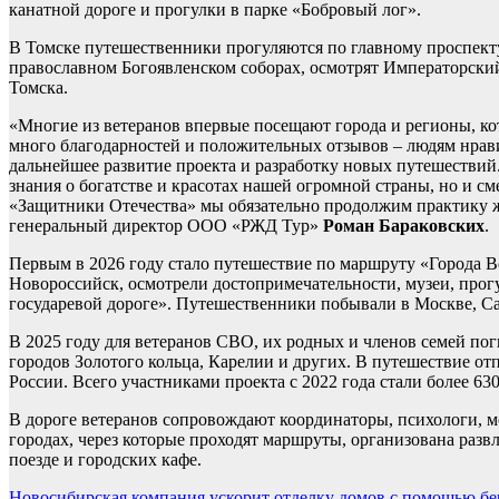
канатной дороге и прогулки в парке «Бобровый лог».
В Томске путешественники прогуляются по главному проспект
православном Богоявленском соборах, осмотрят Императорский
Томска.
«Многие из ветеранов впервые посещают города и регионы, к
много благодарностей и положительных отзывов – людям нрави
дальнейшее развитие проекта и разработку новых путешествий.
знания о богатстве и красотах нашей огромной страны, но и с
«Защитники Отечества» мы обязательно продолжим практику ж
генеральный директор ООО «РЖД Тур»
Роман Бараковских
.
Первым в 2026 году стало путешествие по маршруту «Города В
Новороссийск, осмотрели достопримечательности, музеи, прог
государевой дороге». Путешественники побывали в Москве, С
В 2025 году для ветеранов СВО, их родных и членов семей по
городов Золотого кольца, Карелии и других. В путешествие от
России. Всего участниками проекта с 2022 года стали более 63
В дороге ветеранов сопровождают координаторы, психологи, м
городах, через которые проходят маршруты, организована разв
поезде и городских кафе.
Новосибирская компания ускорит отделку домов с помощью б