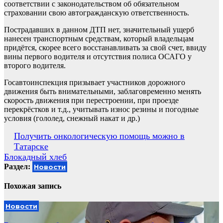
соответствии с законодательством об обязательном
страховании свою автогражданскую ответственность.
Пострадавших в данном ДТП нет, значительный ущерб
нанесен транспортным средствам, который владельцам
придётся, скорее всего восстанавливать за свой счет, ввиду
вины первого водителя и отсутствия полиса ОСАГО у
второго водителя.
Госавтоинспекция призывает участников дорожного
движения быть внимательными, заблаговременно менять
скорость движения при перестроении, при проезде
перекрёстков и т.д., учитывать износ резины и погодные
условия (гололед, снежный накат и др.)
Навигация
Получить онкологическую помощь можно в
Татарске
по
Блокадный хлеб
записям
Раздел:
Новости
Похожая запись
Новости