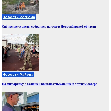
Новости Региона
Сибирские туристы собрались на слет в Новосибирской области
Новости Района
На физзарядку с полицией вышли отдыхающие в детском лагере