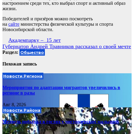
настроением среди тех, кто выбрал спорт и активный образ
жизни.
Победителей и призёров можно посмотреть
на
сайте
министерства физической культуры и спорта
Новосибирской области.
Навигация
Академпарку – 15 лет
Губернатор Андрей Травников рассказал о своей мечте
по
Раздел:
Общество
записям
Похожая запись
Новости Региона
Мероприятия по адаптации мигрантов увеличились в
регионе в разы
Авг 8, 2026
Новости Района
Медведь побывал в гостях у чистоозерских малышей
Авг 8, 2026