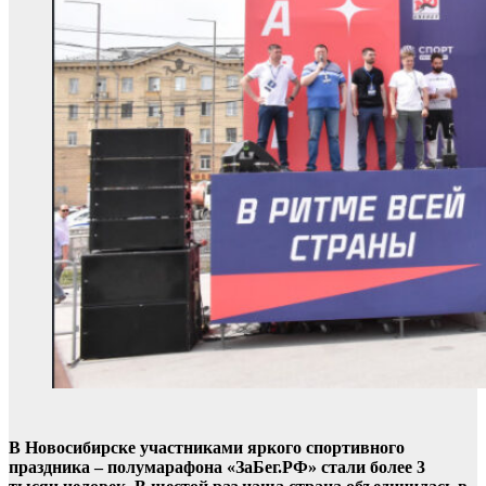
В Новосибирске участниками яркого спортивного
праздника – полумарафона «ЗаБег.РФ» стали более 3