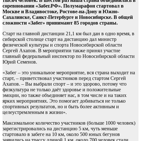
тысяч человек. В шестой раз наша страна объединилась в
соревновании «Забег.РФ». Полумарафон стартовал в
Москве и Владивостоке, Ростове-на-Дону и Южно-
Сахалинске, Санкт-Петербурге и Новосибирске. В общей
сложности «Забег» принимают 85 городов страны.
Старт на главной дистанции 21,1 км был дан в одно время, в
сибирской столице старт на дистанцию дал министр
физической культуры и спорта Новосибирской области
Сергей Ахапов. В мероприятии также принял участие
главный федеральный инспектор по Новосибирской области
Юрий Семенов.
«Забег – это уникальное мероприятие, вся страна выходит на
старт, – приветствовал участников перед стартом Сергей
Ахапов. – Вы выбрали спорт – и это здорово, потому что
физкультура не только даёт здоровье и положительные
эмоции, но также объединяет нас, в том числе и на таких
ярких мероприятиях. Это помогает добиваться не только
спортивных результатов, но и быть более активным и
целеустремленным в жизни».
Максимальное количество участников (больше 1000 человек)
зарегистрировались на дистанцию 5 км, чуть меньше
стартовало в забеге на 10 км, около 500 юных бегунов
заявились на трассу длиной 1 км, около 700 человек стали