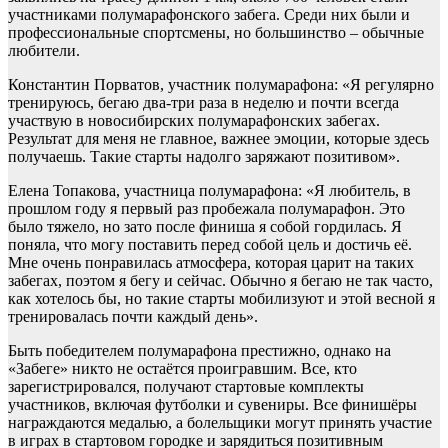
участниками полумарафонского забега. Среди них были и
профессиональные спортсмены, но большинство – обычные
любители.
Константин Порватов, участник полумарафона: «Я регулярно
тренируюсь, бегаю два-три раза в неделю и почти всегда
участвую в новосибирских полумарафонских забегах.
Результат для меня не главное, важнее эмоции, которые здесь
получаешь. Такие старты надолго заряжают позитивом».
Елена Топакова, участница полумарафона: «Я любитель, в
прошлом году я первый раз пробежала полумарафон. Это
было тяжело, но зато после финиша я собой гордилась. Я
поняла, что могу поставить перед собой цель и достичь её.
Мне очень понравилась атмосфера, которая царит на таких
забегах, поэтом я бегу и сейчас. Обычно я бегаю не так часто,
как хотелось бы, но такие старты мобилизуют и этой весной я
тренировалась почти каждый день».
Быть победителем полумарафона престижно, однако на
«Забеге» никто не остаётся проигравшим. Все, кто
зарегистрировался, получают стартовые комплекты
участников, включая футболки и сувениры. Все финишёры
награждаются медалью, а болельщики могут принять участие
в играх в стартовом городке и зарядиться позитивным