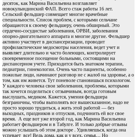
десяток, как Марина Васильевна возглавляет
новокулындинский ФАП. Всего стаж работы 16 лет.
Сельский фельдшер совмещает многие врачебные
специальности. Список проблем, с которыми сельчане
обращаются к своему фельдшеру, очень обширный. Это
сердечно-сосудистые заболевания, ОРВИ, заболевания
опорно-двигательного аппарата и многие другие. Фельдшер
активно участвует в диспансеризации, проводит
профилактические медосмотры населения, ведет учет и
выявляет длительно и часто болеющих, контролирует
своевременное посещение больными, состоящими на
диспансерном учете. Приходится быть знатоком терапии,
педиатрии, гинекологии. Очень часто пациенты, особенно
пожилые люди, начинают разговор не с жалоб на здоровье, а о
том, как им живется. Тут поневоле становишься психологом.
У каждого человека свои заболевания, проблемы, которыми
так хочется поделиться с отзывчивым, всегда готовым
выслушать, медиком. Кажется, умения фельдшера
безграничны, чтобы выполнять все вышесказанное, надо не
просто хорошо трудиться, а жить этой работой — без
выходных, праздников и отпусков, подчинить ей все свое
время. А еще вот уже второй год, как Марина Васильевна
работает фельдшером и в Табулге. И только добрые отзывы
можно услышать об этом докторе . Удивляешься, когда она
успевает все! Ведь дома, как и у всех, семья… Но