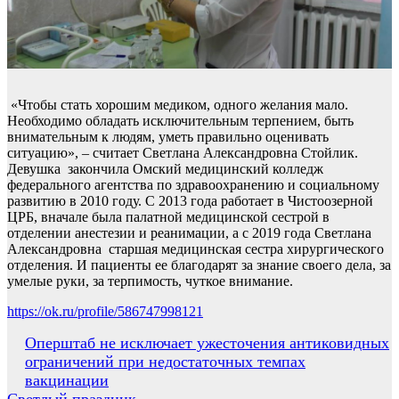
«Чтобы стать хорошим медиком, одного желания мало.
Необходимо обладать исключительным терпением, быть
внимательным к людям, уметь правильно оценивать
ситуацию», – считает Светлана Александровна Стойлик.
Девушка закончила Омский медицинский колледж
федерального агентства по здравоохранению и социальному
развитию в 2010 году. С 2013 года работает в Чистоозерной
ЦРБ, вначале была палатной медицинской сестрой в
отделении анестезии и реанимации, а с 2019 года Светлана
Александровна старшая медицинская сестра хирургического
отделения. И пациенты ее благодарят за знание своего дела, за
умелые руки, за терпимость, чуткое внимание.
https://ok.ru/profile/586747998121
Навигация
Оперштаб не исключает ужесточения антиковидных
ограничений при недостаточных темпах
по
вакцинации
записям
Светлый праздник