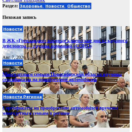
Раздел:
Здоровье
Новости
Общество
Похожая запись
Новости
В ЖК «Гренландия» впервые клиентские дни от крупного
девелопера — группы компаний «СОЮЗ»
Авг 7, 2026
Новости
Многодетным семьям Новосибирской области вручены
сертификаты на приобретение автомобилей
Авг 7, 2026
Новости Региона
Сертификаты на приобретение автомобилей вручены
многодетным семьям в регионе
Авг 7, 2026