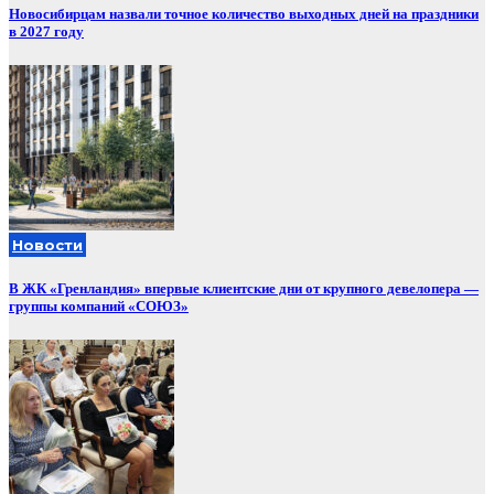
Новосибирцам назвали точное количество выходных дней на праздники
в 2027 году
Новости
В ЖК «Гренландия» впервые клиентские дни от крупного девелопера —
группы компаний «СОЮЗ»