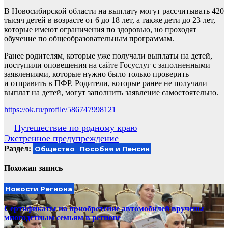
В Новосибирской области на выплату могут рассчитывать 420
тысяч детей в возрасте от 6 до 18 лет, а также дети до 23 лет,
которые имеют ограничения по здоровью, но проходят
обучение по общеобразовательным программам.
Ранее родителям, которые уже получали выплаты на детей,
поступили оповещения на сайте Госуслуг с заполненными
заявлениями, которые нужно было только проверить
и отправить в ПФР. Родители, которые ранее не получали
выплат на детей, могут заполнить заявление самостоятельно.
https://ok.ru/profile/586747998121
Навигация
Путешествие по родному краю
Экстренное предупреждение
по
Раздел:
Общество
Пособия и Пенсии
записям
Похожая запись
Новости Региона
Сертификаты на приобретение автомобилей вручены
многодетным семьям в регионе