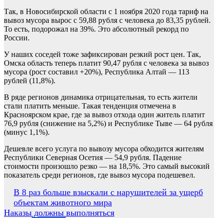
Так, в Новосибирской области с 1 ноября 2020 года тариф на
вывоз мусора вырос с 59,88 рубля с человека до 83,35 рублей.
То есть, подорожал на 39%. Это абсолютный рекорд по
России.
У наших соседей тоже зафиксирован резкий рост цен. Так,
Омска область теперь платит 90,47 рубля с человека за вывоз
мусора (рост составил +20%), Республика Алтай — 113
рублей (11,8%).
В ряде регионов динамика отрицательная, то есть жители
стали платить меньше. Такая тенденция отмечена в
Красноярском крае, где за вывоз отхода один житель платит
76,9 рубля (снижение на 5,2%) и Республике Тыве — 64 рубля
(минус 1,1%).
Дешевле всего услуга по вывозу мусора обходится жителям
Республики Северная Осетия — 54,9 рубля. Падение
стоимости произошло резко — на 18,5%. Это самый высокий
показатель среди регионов, где вывоз мусора подешевел.
Навигация
В 8 раз больше взыскали с нарушителей за ущерб
объектам животного мира
по
Наказы должны выполняться