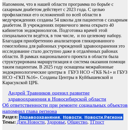
Напомним, что в нашей области программа по борьбе с
сахарным диабетом действует с 2023 года. С целью
профилактики его осложнений по всей области в
медучреждениях созданы 54 школы для пациентов с сахарным
диабетом. В учреждениях первичного звена открыто 40
кабинетов эндокринологов. Подготовка врачей этой
специальности ведётся, в том числе, и по целевому набору.
Благодаря приобретению анализаторов гликированного
гемоглобина для районных учреждений здравоохранения это
исследование стало доступно даже в отдалённых районах
области. В рамках национального проекта в области была
структурирована маршрутизация и система оказания помощи
таким пациентам. В 2025 году оснащены межрайонные
эндокринологические центры в ГБУЗ НСО «ГКБ №1» и ГБУЗ
НСО «ГКП №16». Созданы Центры в Куйбышевской и
Карасукской ЦРБ.
Навигация
Андрей Травников оценил развитие
здравоохранения в Новосибирской области
по
Об ответственности при ремонте социальных объектов
записям
напомнил глава региона
Раздел:
Здравоохранение
Новости
Новости Региона
Темы:
Дзен.Новости
,
Здоровье
,
Общество
,
ТГпост