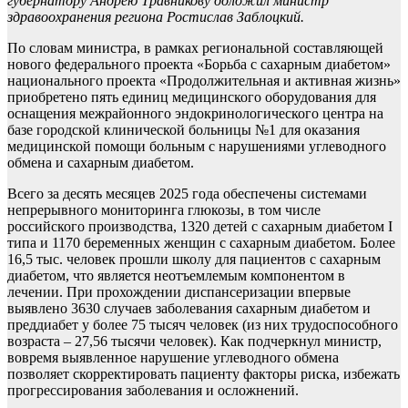
губернатору Андрею Травникову доложил министр
здравоохранения региона Ростислав Заблоцкий.
По словам министра, в рамках региональной составляющей
нового федерального проекта «Борьба с сахарным диабетом»
национального проекта «Продолжительная и активная жизнь»
приобретено пять единиц медицинского оборудования для
оснащения межрайонного эндокринологического центра на
базе городской клинической больницы №1 для оказания
медицинской помощи больным с нарушениями углеводного
обмена и сахарным диабетом.
Всего за десять месяцев 2025 года обеспечены системами
непрерывного мониторинга глюкозы, в том числе
российского производства, 1320 детей с сахарным диабетом I
типа и 1170 беременных женщин с сахарным диабетом. Более
16,5 тыс. человек прошли школу для пациентов с сахарным
диабетом, что является неотъемлемым компонентом в
лечении. При прохождении диспансеризации впервые
выявлено 3630 случаев заболевания сахарным диабетом и
преддиабет у более 75 тысяч человек (из них трудоспособного
возраста – 27,56 тысячи человек). Как подчеркнул министр,
вовремя выявленное нарушение углеводного обмена
позволяет скорректировать пациенту факторы риска, избежать
прогрессирования заболевания и осложнений.