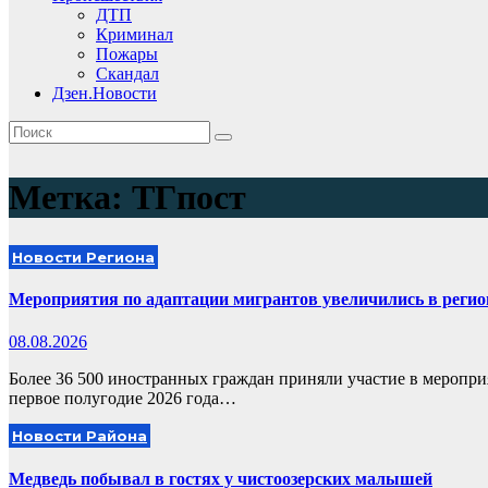
ДТП
Криминал
Пожары
Скандал
Дзен.Новости
Метка:
ТГпост
Новости Региона
Мероприятия по адаптации мигрантов увеличились в регио
08.08.2026
Более 36 500 иностранных граждан приняли участие в меропри
первое полугодие 2026 года…
Новости Района
Медведь побывал в гостях у чистоозерских малышей