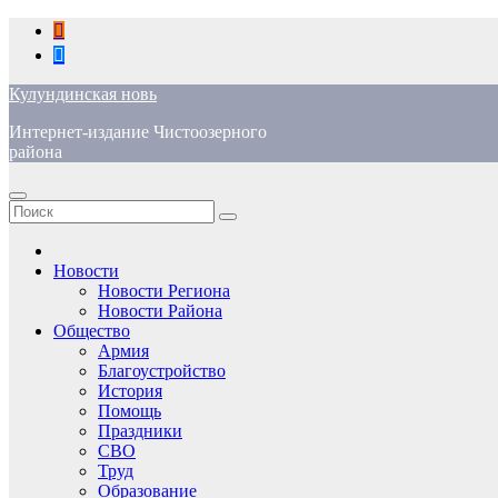
Перейти
к
содержимому
Кулундинская новь
Интернет-издание Чистоозерного
района
Новости
Новости Региона
Новости Района
Общество
Армия
Благоустройство
История
Помощь
Праздники
СВО
Труд
Образование