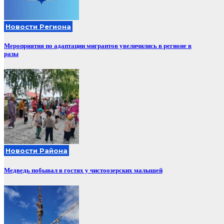
Новости Региона
Мероприятия по адаптации мигрантов увеличились в регионе в
разы
Новости Района
Медведь побывал в гостях у чистоозерских малышей