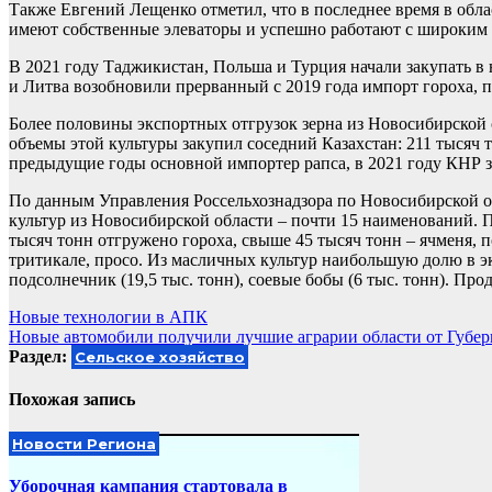
Также Евгений Лещенко отметил, что в последнее время в обла
имеют собственные элеваторы и успешно работают с широким 
В 2021 году Таджикистан, Польша и Турция начали закупать в
и Литва возобновили прерванный с 2019 года импорт гороха, 
Более половины экспортных отгрузок зерна из Новосибирской 
объемы этой культуры закупил соседний Казахстан: 211 тысяч т
предыдущие годы основной импортер рапса, в 2021 году КНР за
По данным Управления Россельхознадзора по Новосибирской об
культур из Новосибирской области – почти 15 наименований. П
тысяч тонн отгружено гороха, свыше 45 тысяч тонн – ячменя, пос
тритикале, просо. Из масличных культур наибольшую долю в экс
подсолнечник (19,5 тыс. тонн), соевые бобы (6 тыс. тонн). Про
Навигация
Новые технологии в АПК
Новые автомобили получили лучшие аграрии области от Губер
по
Раздел:
Сельское хозяйство
записям
Похожая запись
Новости Региона
Уборочная кампания стартовала в