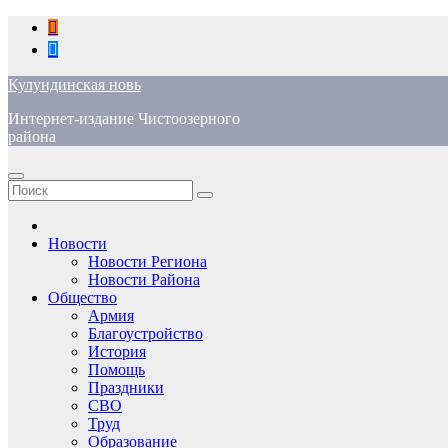
Перейти
к
содержимому
Кулундинская новь
Интернет-издание Чистоозерного
района
Новости
Новости Региона
Новости Района
Общество
Армия
Благоустройство
История
Помощь
Праздники
СВО
Труд
Образование