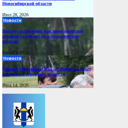
Новосибирской области
Июл 28, 2026
Новости
Выгода из перемен: как новосибирские
аграрии отвечают на климатические
вызовы
Июл 15, 2026
Новости
Андрей Травников: Важно обобщать опыт
передовых аграрных хозяйств
Июл 14, 2026