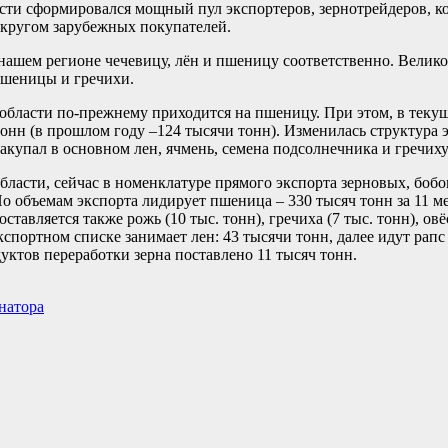
сти сформировался мощный пул экспортеров, зернотрейдеров, ко
кругом зарубежных покупателей.
 нашем регионе чечевицу, лён и пшеницу соответственно. Велик
пшеницы и гречихи.
области по-прежнему приходится на пшеницу. При этом, в теку
онн (в прошлом году –124 тысячи тонн). Изменилась структура э
купал в основном лен, ячмень, семена подсолнечника и гречиху
ласти, сейчас в номенклатуре прямого экспорта зерновых, боб
о объемам экспорта лидирует пшеница – 330 тысяч тонн за 11 м
тавляется также рожь (10 тыс. тонн), гречиха (7 тыс. тонн), овёс
портном списке занимает лен: 43 тысячи тонн, далее идут рапс (
дуктов переработки зерна поставлено 11 тысяч тонн.
натора