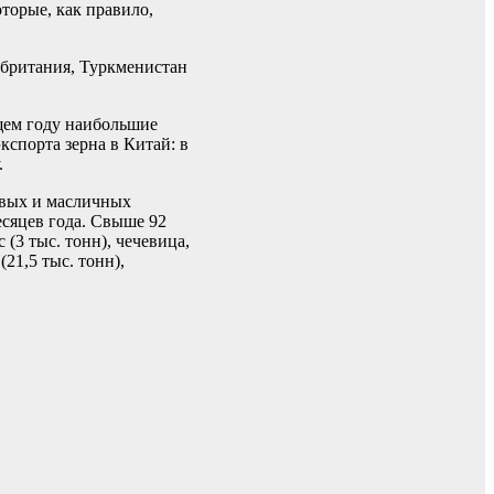
торые, как правило,
обритания, Туркменистан
щем году наибольшие
кспорта зерна в Китай: в
.
овых и масличных
есяцев года. Свыше 92
 (3 тыс. тонн), чечевица,
21,5 тыс. тонн),