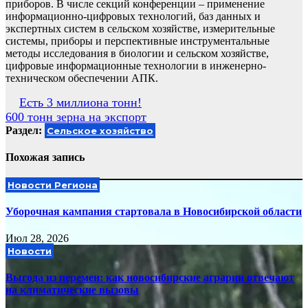
приборов. В числе секций конференции – применение
информационно-цифровых технологий, баз данных и
экспертных систем в сельском хозяйстве, измерительные
системы, приборы и перспективные инструментальные
методы исследования в биологии и сельском хозяйстве,
цифровые информационные технологии в инженерно-
техническом обеспечении АПК.
Навигация
Есть 3 миллиона тонн!
600 тонн зерна на экспорт
по
Раздел:
Сельское хозяйство
записям
Похожая запись
Новости Региона
Уборочная кампания стартовала в Новосибирской области
Июл 28, 2026
Новости
Выгода из перемен: как новосибирские аграрии отвечают
на климатические вызовы