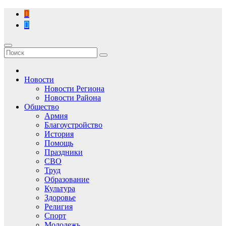
Перейти
к
содержимому
Новости
Новости Региона
Новости Района
Общество
Армия
Благоустройство
История
Помощь
Праздники
СВО
Труд
Образование
Культура
Здоровье
Религия
Спорт
Молодежь