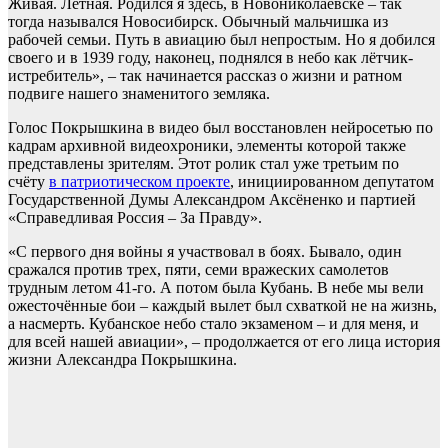
Живая. Лётная. Родился я здесь, в Новониколаевске – так
тогда назывался Новосибирск. Обычный мальчишка из
рабочей семьи. Путь в авиацию был непростым. Но я добился
своего и в 1939 году, наконец, поднялся в небо как лётчик-
истребитель», – так начинается рассказ о жизни и ратном
подвиге нашего знаменитого земляка.
Голос Покрышкина в видео был восстановлен нейросетью по
кадрам архивной видеохроники, элементы которой также
представлены зрителям. Этот ролик стал уже третьим по
счёту
в патриотическом проекте
, инициированном депутатом
Государственной Думы Александром Аксёненко и партией
«Справедливая Россия – За Правду».
«С первого дня войны я участвовал в боях. Бывало, один
сражался против трех, пяти, семи вражеских самолетов
трудным летом 41-го. А потом была Кубань. В небе мы вели
ожесточённые бои – каждый вылет был схваткой не на жизнь,
а насмерть. Кубанское небо стало экзаменом – и для меня, и
для всей нашей авиации», – продолжается от его лица история
жизни Александра Покрышкина.