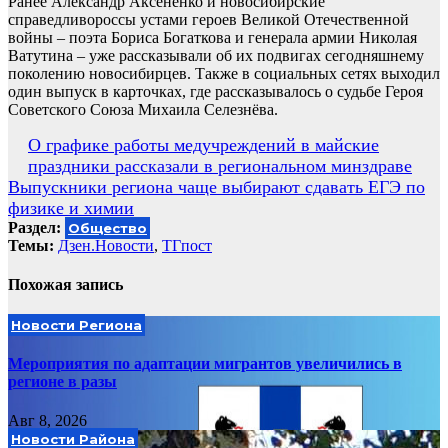
Ранее Александр Аксёненко и новосибирские
справедливороссы устами героев Великой Отечественной
войны – поэта Бориса Богаткова и генерала армии Николая
Ватутина – уже рассказывали об их подвигах сегодняшнему
поколению новосибирцев. Также в социальных сетях выходил
один выпуск в карточках, где рассказывалось о судьбе Героя
Советского Союза Михаила Селезнёва.
Навигация
О графике работы медучреждений в майские
праздники рассказали в региональном минздраве
по
Выпускники региона чаще выбирают сдавать ЕГЭ по
записям
физике и химии
Раздел:
Общество
Темы:
Дзен.Новости
,
ТГпост
Похожая запись
Новости Региона
Мероприятия по адаптации мигрантов увеличились в
регионе в разы
Авг 8, 2026
Новости Района