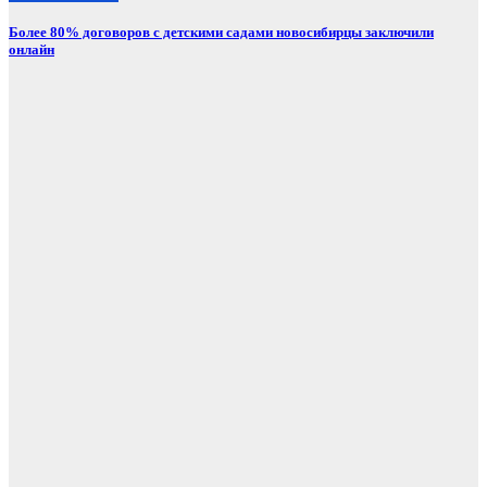
Более 80% договоров с детскими садами новосибирцы заключили
онлайн