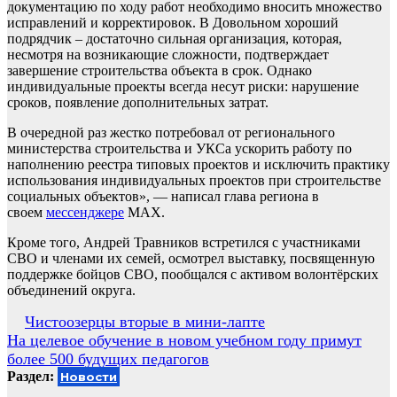
документацию по ходу работ необходимо вносить множество
исправлений и корректировок. В Довольном хороший
подрядчик – достаточно сильная организация, которая,
несмотря на возникающие сложности, подтверждает
завершение строительства объекта в срок. Однако
индивидуальные проекты всегда несут риски: нарушение
сроков, появление дополнительных затрат.
В очередной раз жестко потребовал от регионального
министерства строительства и УКСа ускорить работу по
наполнению реестра типовых проектов и исключить практику
использования индивидуальных проектов при строительстве
социальных объектов», — написал глава региона в
своем
мессенджере
MAX.
Кроме того, Андрей Травников встретился с участниками
СВО и членами их семей, осмотрел выставку, посвященную
поддержке бойцов СВО, пообщался с активом волонтёрских
объединений округа.
Навигация
Чистоозерцы вторые в мини-лапте
На целевое обучение в новом учебном году примут
по
более 500 будущих педагогов
записям
Раздел:
Новости