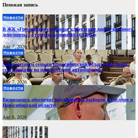
Похожая запись
Новости
В ЖК «Гренландия» впервые клиентские дни от крупного
девелопера — группы компаний «СОЮЗ»
Авг 7, 2026
Новости
Многодетным семьям Новосибирской области вручены
сертификаты на приобретение автомобилей
Авг 7, 2026
Новости
Видеозапись обеспечит прозрачность выборов в Госдуму в
Новосибирской области
Авг 6, 2026