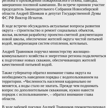
региона о прохождении пожароопасного сезона, паводка,
завершении посевной кампании. Во встрече приняли участие
председатель Законодательного Собрания Новосибирской
области Андрей Шимкив и депутат Государственной Думы
ФС РФ Виктор Игнатов.
В ходе встречи обсуждались актуальные вопросы развития
округа – строительство и ремонт социальных объектов,
жилья, включая разработку проектно-сметной документации
новой школы, обеспечение жителей округа чистой питьевой
водой, модернизация систем отопления, котельных.
Андрей Травников поручил министерству жилищно-
коммунального хозяйства и энергетики региона подключиться
к подготовке новых скважин, обеспечивающих жителей
качественной питьевой водой.
Также губернатор обратил внимание главы округа на
необходимость наведения порядка с водопользованием на
территории. «Численность населения кардинально не
меняется, а воды стало не хватать. Прежде чем поднимать
вопрос по дополнительным скважинам, нужно навести
порядок с использованием», – обратил внимание глава
области.
В ходе рабочей поездки Андрей Травников проконтролировал