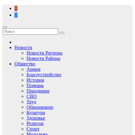
Перейти
к
содержимому
Новости
Новости Региона
Новости Района
Общество
Армия
Благоустройство
История
Помощь
Праздники
СВО
Труд
Образование
Культура
Здоровье
Религия
Спорт
Молодежь