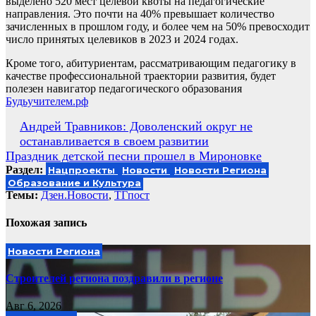
выделено 520 мест целевой квоты на педагогические
направления. Это почти на 40% превышает количество
зачисленных в прошлом году, и более чем на 50% превосходит
число принятых целевиков в 2023 и 2024 годах.
Кроме того, абитуриентам, рассматривающим педагогику в
качестве профессиональной траектории развития, будет
полезен навигатор педагогического образования
Будьучителем.рф
Навигация
Андрей Травников: Доволенский округ не
останавливается в своем развитии
по
Праздник детской песни прошел в Мироновке
записям
Раздел:
Нацпроекты
Новости
Новости Региона
Образование и Культура
Темы:
Дзен.Новости
,
ТГпост
Похожая запись
Новости Региона
Строителей региона поздравили в регионе
Авг 6, 2026