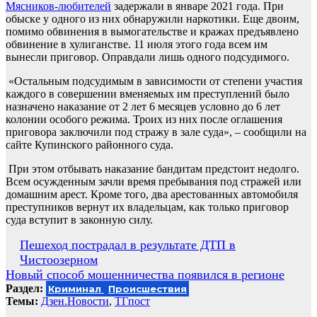
Мясников-любителей
задержали в январе 2021 года. При
обыске у одного из них обнаружили наркотики. Еще двоим,
помимо обвинения в вымогательстве и кражах предъявлено
обвинение в хулиганстве. 11 июля этого года всем им
вынесли приговор. Оправдали лишь одного подсудимого.
«Остальным подсудимым в зависимости от степени участия
каждого в совершении вменяемых им преступлений было
назначено наказание от 2 лет 6 месяцев условно до 6 лет
колонии особого режима. Троих из них после оглашения
приговора заключили под стражу в зале суда», – сообщили на
сайте Купинского районного суда.
При этом отбывать наказание бандитам предстоит недолго.
Всем осужденным зачли время пребывания под стражей или
домашним арест. Кроме того, два арестованных автомобиля
преступников вернут их владельцам, как только приговор
суда вступит в законную силу.
Навигация
Пешеход пострадал в результате ДТП в
Чистоозерном
по
Новый способ мошенничества появился в регионе
записям
Раздел:
Криминал
Происшествия
Темы:
Дзен.Новости
,
ТГпост