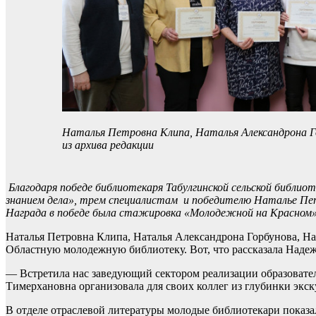
Наталья Петровна Клипа, Наталья Александрона Г
из архива редакции
Благодаря победе библиотекаря Табулгинской сельской библио
знанием дела», трем специалистам и победителю Наталье Пе
Награда в победе была стажировка «Молодежной на Красном».
Наталья Петровна Клипа, Наталья Александрона Горбунова, Н
Областную молодежную библиотеку. Вот, что рассказала Надеж
— Встретила нас заведующий сектором реализации образовате
Тимерхановна организовала для своих коллег из глубинки экс
В отделе отраслевой литературы молодые библиотекари показал