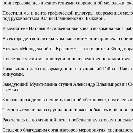
поинтересовались предпочтениями современной молодежи, оказ
Посетили мы и центр графической культуры, современная моло
под руководством Юлии Владиленовны Быковой.
В медиатеке Наталья Васильевна Бычкова ознакомила нас с раб
В секторе детской литературы наше внимание привлекло обил
Ноу-хау «Молодежной на Красном» — это игротека. Фонд пораж
После экскурсии мы приступили непосредственно к занятиям.
Начальник отдела информационных технологий Гайрат Шавкат
минусами.
Заведующий Мультимедиа-студия Александр Владимирович Симу
сьемках.
Занятие проходило в непринужденной обстановке, нам очень по
Самостоятельно наша группа попыталась побывать в роли опера
Расстались на позитивной ноте, пообещали кураторам присыла
Сердечно благодарим организаторов мероприятия, специалист