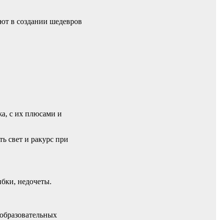
уют в создании шедевров
а, с их плюсами и
ь свет и ракурс при
ибки, недочеты.
 образовательных