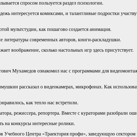
ывается спросом пользуется раздел психологии.
дежь интересуется комиксами, и талантливые подростки участв
отой мультстудии, как пошагово создается анимация.
ие литературы современных авторов, книги-раскладушки.
ает воображение, сколько настольных игр здесь присутствует.
ович Мухамедов ознакомил нас с программами для видеомонтаж
шкин рассказал о видеокамерах, микрофонах. Как использоват
нравилось, как тепло нас встретили.
тора, режиссера, репортера. Вместе с кураторами разобрали ош
ть на конкурсы интересные ролики.
ов Учебного Центра «Траектория профи», заведующую сектором