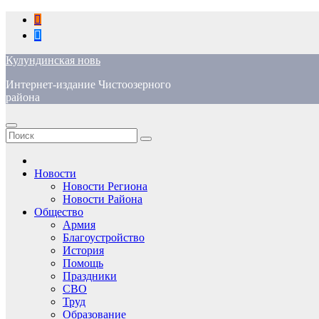
Перейти
к
содержимому
Кулундинская новь
Интернет-издание Чистоозерного
района
Новости
Новости Региона
Новости Района
Общество
Армия
Благоустройство
История
Помощь
Праздники
СВО
Труд
Образование