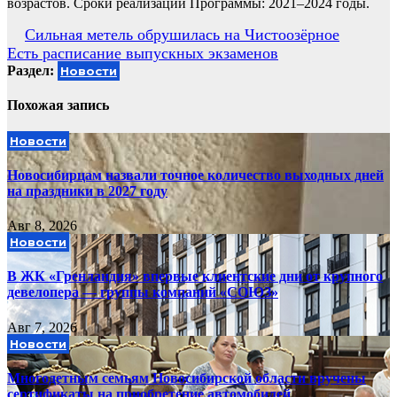
возрастов. Сроки реализации Программы: 2021–2024 годы.
Навигация
Сильная метель обрушилась на Чистоозёрное
Есть расписание выпускных экзаменов
по
Раздел:
Новости
записям
Похожая запись
Новости
Новосибирцам назвали точное количество выходных дней
на праздники в 2027 году
Авг 8, 2026
Новости
В ЖК «Гренландия» впервые клиентские дни от крупного
девелопера — группы компаний «СОЮЗ»
Авг 7, 2026
Новости
Многодетным семьям Новосибирской области вручены
сертификаты на приобретение автомобилей