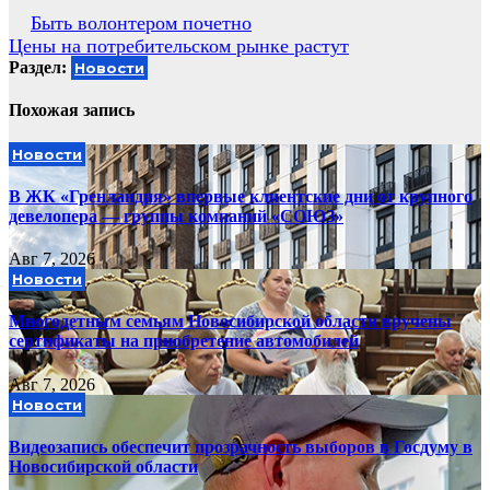
Навигация
Быть волонтером почетно
Цены на потребительском рынке растут
по
Раздел:
Новости
записям
Похожая запись
Новости
В ЖК «Гренландия» впервые клиентские дни от крупного
девелопера — группы компаний «СОЮЗ»
Авг 7, 2026
Новости
Многодетным семьям Новосибирской области вручены
сертификаты на приобретение автомобилей
Авг 7, 2026
Новости
Видеозапись обеспечит прозрачность выборов в Госдуму в
Новосибирской области