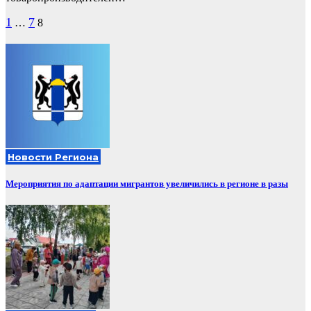
Пагинация
1
7
…
8
записей
Новости Региона
Мероприятия по адаптации мигрантов увеличились в регионе в разы