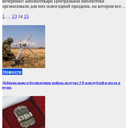
вечеринке! Библиотекари Центральной библиотеки
организовали для них новогодний праздник, на котором все…
Пагинация
1
13
15
…
14
записей
Новости
Добровольцы в беспилотные войска получат 2,9 млн рублей и места в
вузах