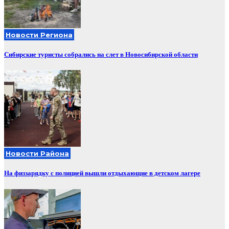
Новости Региона
Сибирские туристы собрались на слет в Новосибирской области
Новости Района
На физзарядку с полицией вышли отдыхающие в детском лагере