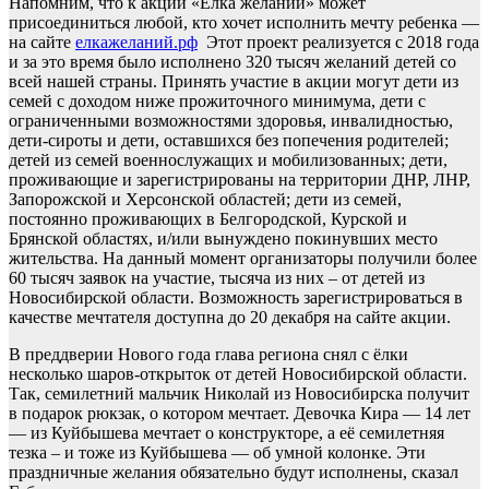
Напомним, что к акции «Ёлка желаний» может
присоединиться любой, кто хочет исполнить мечту ребенка —
на сайте
елкажеланий.рф
Этот проект реализуется с 2018 года
и за это время было исполнено 320 тысяч желаний детей со
всей нашей страны. Принять участие в акции могут дети из
семей с доходом ниже прожиточного минимума, дети с
ограниченными возможностями здоровья, инвалидностью,
дети-сироты и дети, оставшихся без попечения родителей;
детей из семей военнослужащих и мобилизованных; дети,
проживающие и зарегистрированы на территории ДНР, ЛНР,
Запорожской и Херсонской областей; дети из семей,
постоянно проживающих в Белгородской, Курской и
Брянской областях, и/или вынуждено покинувших место
жительства. На данный момент организаторы получили более
60 тысяч заявок на участие, тысяча из них – от детей из
Новосибирской области. Возможность зарегистрироваться в
качестве мечтателя доступна до 20 декабря на сайте акции.
В преддверии Нового года глава региона снял с ёлки
несколько шаров-открыток от детей Новосибирской области.
Так, семилетний мальчик Николай из Новосибирска получит
в подарок рюкзак, о котором мечтает. Девочка Кира — 14 лет
— из Куйбышева мечтает о конструкторе, а её семилетняя
тезка – и тоже из Куйбышева — об умной колонке. Эти
праздничные желания обязательно будут исполнены, сказал