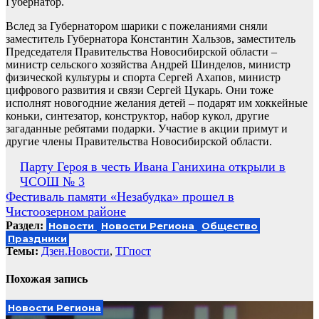
Губернатор.
Вслед за Губернатором шарики с пожеланиями сняли
заместитель Губернатора Константин Хальзов, заместитель
Председателя Правительства Новосибирской области –
министр сельского хозяйства Андрей Шинделов, министр
физической культуры и спорта Сергей Ахапов, министр
цифрового развития и связи Сергей Цукарь. Они тоже
исполнят новогодние желания детей – подарят им хоккейные
коньки, синтезатор, конструктор, набор кукол, другие
загаданные ребятами подарки. Участие в акции примут и
другие члены Правительства Новосибирской области.
Навигация
Парту Героя в честь Ивана Ганихина открыли в
ЧСОШ № 3
по
Фестиваль памяти «Незабудка» прошел в
записям
Чистоозерном районе
Раздел:
Новости
Новости Региона
Общество
Праздники
Темы:
Дзен.Новости
,
ТГпост
Похожая запись
Новости Региона