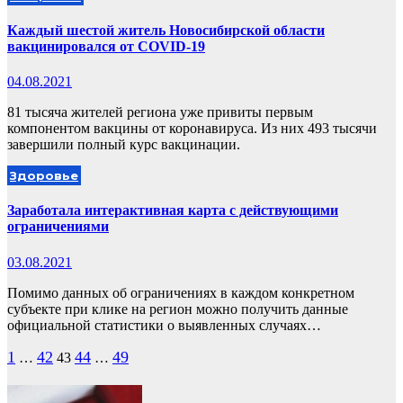
Каждый шестой житель Новосибирской области
вакцинировался от COVID-19
04.08.2021
81 тысяча жителей региона уже привиты первым
компонентом вакцины от коронавируса. Из них 493 тысячи
завершили полный курс вакцинации.
Здоровье
Заработала интерактивная карта с действующими
ограничениями
03.08.2021
Помимо данных об ограничениях в каждом конкретном
субъекте при клике на регион можно получить данные
официальной статистики о выявленных случаях…
Пагинация
1
42
44
49
…
43
…
записей