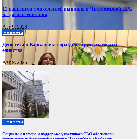
12 пациентов с онкологией выявили в Чистоозерной ЦРБ
на диспансеризации
Авг 9, 2026
Новости
День села в Варваровке: праздник труда, памяти и
единства
Авг 9, 2026
Новости
Социальная сфера и поддержка участников СВО обозначены
приоритетами бюджетной политики Новосибирской области