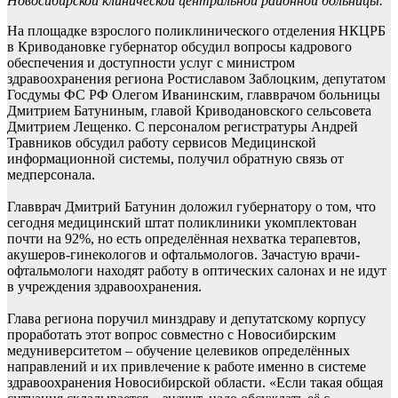
Новосибирской клинической центральной районной больницы.
На площадке взрослого поликлинического отделения НКЦРБ
в Криводановке губернатор обсудил вопросы кадрового
обеспечения и доступности услуг с министром
здравоохранения региона Ростиславом Заблоцким, депутатом
Госдумы ФС РФ Олегом Иванинским, главврачом больницы
Дмитрием Батуниным, главой Криводановского сельсовета
Дмитрием Лещенко. С персоналом регистратуры Андрей
Травников обсудил работу сервисов Медицинской
информационной системы, получил обратную связь от
медперсонала.
Главврач Дмитрий Батунин доложил губернатору о том, что
сегодня медицинский штат поликлиники укомплектован
почти на 92%, но есть определённая нехватка терапевтов,
акушеров-гинекологов и офтальмологов. Зачастую врачи-
офтальмологи находят работу в оптических салонах и не идут
в учреждения здравоохранения.
Глава региона поручил минздраву и депутатскому корпусу
проработать этот вопрос совместно с Новосибирским
медуниверситетом – обучение целевиков определённых
направлений и их привлечение к работе именно в системе
здравоохранения Новосибирской области. «Если такая общая