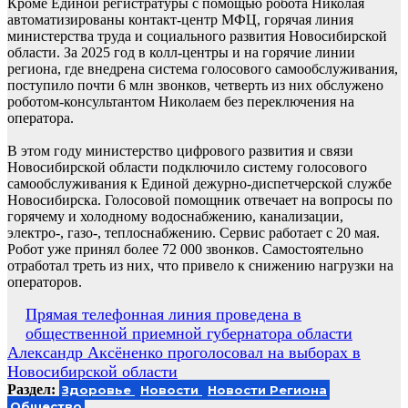
Кроме Единой регистратуры с помощью робота Николая
автоматизированы контакт-центр МФЦ, горячая линия
министерства труда и социального развития Новосибирской
области. За 2025 год в колл-центры и на горячие линии
региона, где внедрена система голосового самообслуживания,
поступило почти 6 млн звонков, четверть из них обслужено
роботом-консультантом Николаем без переключения на
оператора.
В этом году министерство цифрового развития и связи
Новосибирской области подключило систему голосового
самообслуживания к Единой дежурно-диспетчерской службе
Новосибирска. Голосовой помощник отвечает на вопросы по
горячему и холодному водоснабжению, канализации,
электро-, газо-, теплоснабжению. Сервис работает с 20 мая.
Робот уже принял более 72 000 звонков. Самостоятельно
отработал треть из них, что привело к снижению нагрузки на
операторов.
Навигация
Прямая телефонная линия проведена в
общественной приемной губернатора области
по
Александр Аксёненко проголосовал на выборах в
записям
Новосибирской области
Раздел:
Здоровье
Новости
Новости Региона
Общество