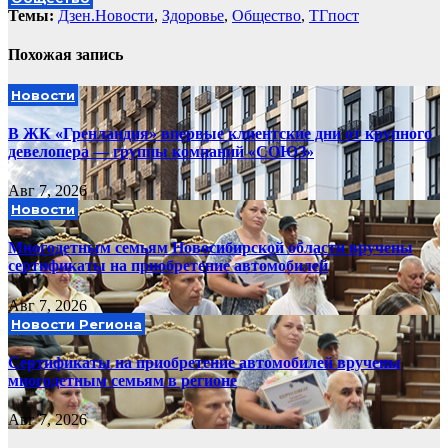
Темы:
Дзен.Новости
,
Здоровье
,
Общество
,
ТГпост
Похожая запись
Новости
В ЖК «Гренландия» впервые клиентские дни от крупного
девелопера — группы компаний «СОЮЗ»
Авг 7, 2026
Новости
Многодетным семьям Новосибирской области вручены
сертификаты на приобретение автомобилей
Авг 7, 2026
Новости Региона
Сертификаты на приобретение автомобилей вручены
многодетным семьям в регионе
Авг 7, 2026