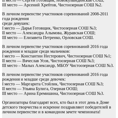
II место — Сергей Готовщик, Новокулындинская СОШ;
III место — Арсений Хребтов, Чистоозерная СОШ №2.
В личном первенстве участников соревнований 2008-2011
года рождения
среди девушек:
I место — Дарья Готовщик, Чистоозерная СОШ №3;
II место — Александра Алымова, Журавская СОШ;
III место — Елизавета Петренко, Орловская СОШ.
В личном первенстве участников соревнований 2016 года
рождения и младше среди мальчиков:
I место — Константин Нестерович, Чистоозерная СОШ №1;
II место — Вячеслав Усов, Чистоозерная СОШ №3;
III место – Малых Александр, МБОУ Чистоозерная СОШ №3.
В личном первенстве участников соревнований 2016 года
рождения и младше среди девочек:
I место — Маргарита Стойлик, Чистоозерная СОШ №3;
II место — Ульяна Булига, Озерная ООШ;
III место — Арина Еремишина, Чистоозерная СОШ №3.
Организаторы благодарят всех, кто был в этот день в Доме
детского творчества и искренне поздравляют победителей в
личном первенстве и в командном зачете чемпионата!