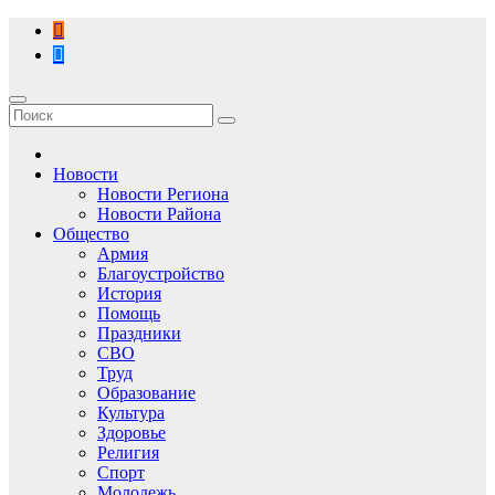
Перейти
к
содержимому
Новости
Новости Региона
Новости Района
Общество
Армия
Благоустройство
История
Помощь
Праздники
СВО
Труд
Образование
Культура
Здоровье
Религия
Спорт
Молодежь