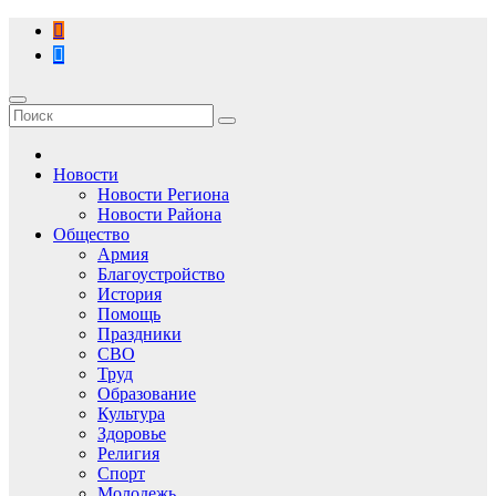
Перейти
к
содержимому
Новости
Новости Региона
Новости Района
Общество
Армия
Благоустройство
История
Помощь
Праздники
СВО
Труд
Образование
Культура
Здоровье
Религия
Спорт
Молодежь