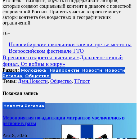
Его цель – находить, обучать и поддерживать авторов,
которые создают социальный контент в диалоге с повесткой
современной России. Принять участие в проекте могут
авторы контента без возрастных и географических
ограничений.
16+
Навигация
Новосибирские школьники заняли третье место на
Всероссийском фестивале ГТО
по
В регионе откроется выставка «Дальневосточный
записям
финал. От войны к миру»
Раздел:
Молодежь
Нацпроекты
Новости
Новости
Региона
Общество
Темы:
Дзен.Новости
,
Общество
,
ТГпост
Похожая запись
Новости Региона
Мероприятия по адаптации мигрантов увеличились в
регионе в разы
Авг 8, 2026