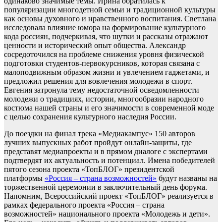
одинаково значимые темы. Ирина обратилась к
популяризации многодетной семьи и традиционной культуры
как основы духовного и нравственного воспитания. Светлана
исследовала влияние юмора на формирование культурного
кода россиян, подчеркивая, что шутки и рассказы отражают
ценности и исторический опыт общества. Александр
сосредоточился на проблеме снижения уровня физической
подготовки студентов-первокурсников, которая связана с
малоподвижным образом жизни и увлечением гаджетами, и
предложил решения для вовлечения молодежи в спорт.
Евгения затронула тему недостаточной осведомленности
молодежи о традициях, истории, многообразии народного
костюма нашей страны и его значимости в современной моде
с целью сохранения культурного наследия России.
До поездки на финал трека «Медиакампус» 150 авторов
лучших выпускных работ пройдут онлайн-защиты, где
представят медиапроекты и в прямом диалоге с экспертами
подтвердят их актуальность и потенциал. Имена победителей
пятого сезона проекта «ТопБЛОГ» президентской
платформы
«Россия – страна возможностей»
будут названы на
торжественной церемонии в заключительный день форума.
Напомним, Всероссийский проект «ТопБЛОГ» реализуется в
рамках федерального проекта «Россия – страна
возможностей» национального проекта «Молодежь и дети».