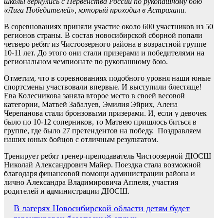
школы вернулись с Первенства России по рукопашному бою
«Лига Победителей», который проходил в Астрахани.
В соревнованиях приняли участие около 600 участников из 50
регионов страны. В состав новосибирской сборной попали
четверо ребят из Чистоозерного района в возрастной группе
10-11 лет. До этого они стали призерами и победителями на
региональном чемпионате по рукопашному бою.
Отметим, что в соревнованиях подобного уровня наши юные
спортсмены участвовали впервые. И выступили блестяще!
Ева Колесникова заняла второе место в своей весовой
категории, Матвей Забалуев, Эмилия Эйрих, Алена
Черепанова стали бронзовыми призерами. И, если у девочек
было по 10-12 соперников, то Матвею пришлось биться в
группе, где было 27 претендентов на победу. Поздравляем
наших юных бойцов с отличным результатом.
Тренирует ребят тренер-преподаватель Чистоозерной ДЮСШ
Николай Александрович Майер. Поездка стала возможной
благодаря финансовой помощи администрации района и
лично Александра Владимировича Аппеля, участия
родителей и администрации ДЮСШ.
Навигация
В лагерях Новосибирской области детям будет