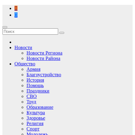
Перейти
к
содержимому
Новости
Новости Региона
Новости Района
Общество
Армия
Благоустройство
История
Помощь
Праздники
СВО
Труд
Образование
Культура
Здоровье
Религия
Спорт
Молодежь