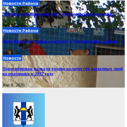
Новости Района
Медведь побывал в гостях у чистоозерских малышей
Авг 8, 2026
Новости Района
День физкультурника отмечают в Чистоозерном районе
Авг 8, 2026
Новости
Новосибирцам назвали точное количество выходных дней
на праздники в 2027 году
Авг 8, 2026