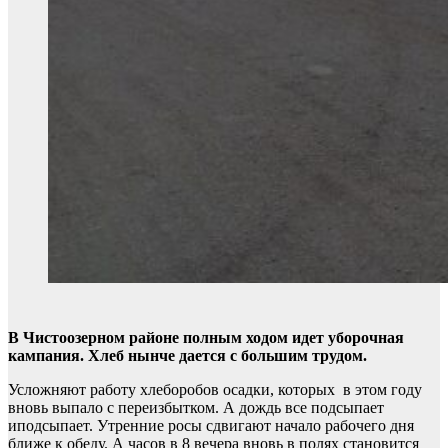
В Чистоозерном районе полным ходом идет уборочная
кампания. Хлеб нынче дается с большим трудом.
Усложняют работу хлеборобов осадки, которых в этом году
вновь выпало с переизбытком. А дождь все подсыпает
иподсыпает. Утренние росы сдвигают начало рабочего дня
ближе к обеду. А часов в 8 вечера вновь в полях становится