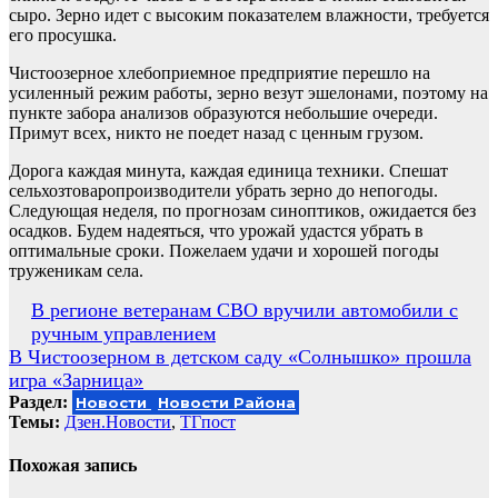
сыро. Зерно идет с высоким показателем влажности, требуется
его просушка.
Чистоозерное хлебоприемное предприятие перешло на
усиленный режим работы, зерно везут эшелонами, поэтому на
пункте забора анализов образуются небольшие очереди.
Примут всех, никто не поедет назад с ценным грузом.
Дорога каждая минута, каждая единица техники. Спешат
сельхозтоваропроизводители убрать зерно до непогоды.
Следующая неделя, по прогнозам синоптиков, ожидается без
осадков. Будем надеяться, что урожай удастся убрать в
оптимальные сроки. Пожелаем удачи и хорошей погоды
труженикам села.
Навигация
В регионе ветеранам СВО вручили автомобили с
ручным управлением
по
В Чистоозерном в детском саду «Солнышко» прошла
записям
игра «Зарница»
Раздел:
Новости
Новости Района
Темы:
Дзен.Новости
,
ТГпост
Похожая запись