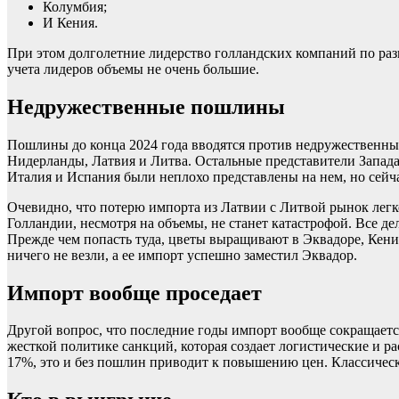
Колумбия;
И Кения.
При этом долголетние лидерство голландских компаний по разн
учета лидеров объемы не очень большие.
Недружественные пошлины
Пошлины до конца 2024 года вводятся против недружественны
Нидерланды, Латвия и Литва. Остальные представители Запада 
Италия и Испания были неплохо представлены на нем, но сейча
Очевидно, что потерю импорта из Латвии с Литвой рынок легко
Голландии, несмотря на объемы, не станет катастрофой. Все де
Прежде чем попасть туда, цветы выращивают в Эквадоре, Кени
ничего не везли, а ее импорт успешно заместил Эквадор.
Импорт вообще проседает
Другой вопрос, что последние годы импорт вообще сокращается
жесткой политике санкций, которая создает логистические и р
17%, это и без пошлин приводит к повышению цен. Классическая