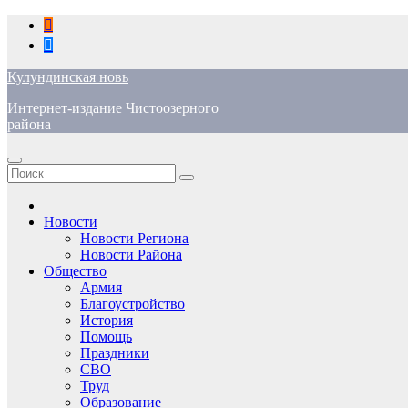
Перейти
к
содержимому
Кулундинская новь
Интернет-издание Чистоозерного
района
Новости
Новости Региона
Новости Района
Общество
Армия
Благоустройство
История
Помощь
Праздники
СВО
Труд
Образование