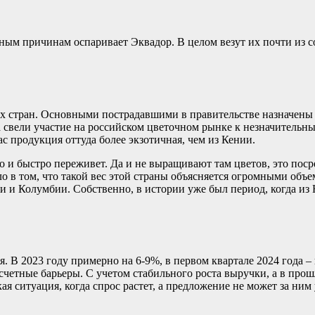
ым причинам оспаривает Эквадор. В целом везут их почти из со
х стран. Основными пострадавшими в правительстве назначены 
свели участие на российском цветочном рынке к незначительным
с продукция оттуда более экзотичная, чем из Кении.
 и быстро переживет. Да и не выращивают там цветов, это поср
ло в том, что такой вес этой страны объясняется огромными объ
и и Колумбии. Собственно, в истории уже был период, когда и
. В 2023 году примерно на 6-9%, в первом квартале 2024 года –
асчетные барьеры. С учетом стабильного роста выручки, а в про
 ситуация, когда спрос растет, а предложение не может за ним 