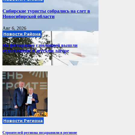
Сибирские туристы собрались на слет в
Новосибирской области
Авг 6, 2026
Новости Района
На физзарядку с полицией вышли
отдыхающие в детском лагере
Авг 6, 2026
Новости Региона
Строителей региона поздравили в регионе