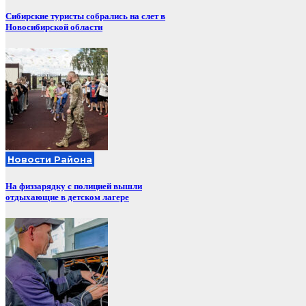
Сибирские туристы собрались на слет в
Новосибирской области
Новости Района
На физзарядку с полицией вышли
отдыхающие в детском лагере