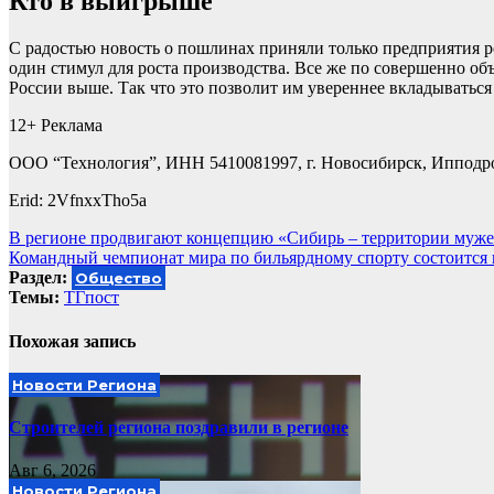
Кто в выигрыше
С радостью новость о пошлинах приняли только предприятия р
один стимул для роста производства. Все же по совершенно об
России выше. Так что это позволит им увереннее вкладыватьс
12+ Реклама
ООО “Технология”, ИНН 5410081997, г. Новосибирск, Ипподромс
Erid: 2VfnxxTho5a
Навигация
В регионе продвигают концепцию «Сибирь – территории муже
Командный чемпионат мира по бильярдному спорту состоится 
по
Раздел:
Общество
записям
Темы:
ТГпост
Похожая запись
Новости Региона
Строителей региона поздравили в регионе
Авг 6, 2026
Новости Региона