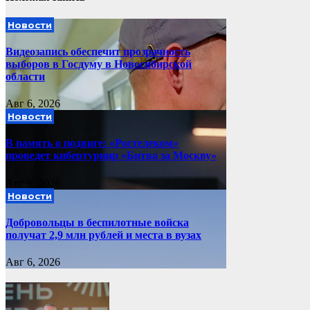
Новости
Видеозапись обеспечит прозрачность
выборов в Госдуму в Новосибирской
области
Авг 6, 2026
Новости
В память о подвиге: «Ростелеком»
проведет кибертурнир «Битва за Москву»
Авг 6, 2026
Новости
Добровольцы в беспилотные войска
получат 2,9 млн рублей и места в вузах
Авг 6, 2026