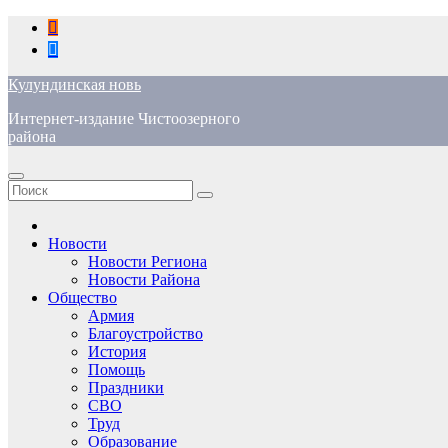
Перейти
к
содержимому
Кулундинская новь
Интернет-издание Чистоозерного
района
Новости
Новости Региона
Новости Района
Общество
Армия
Благоустройство
История
Помощь
Праздники
СВО
Труд
Образование