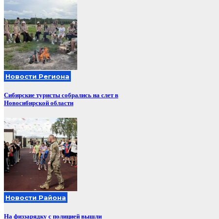
Новости Региона
Сибирские туристы собрались на слет в
Новосибирской области
Новости Района
На физзарядку с полицией вышли