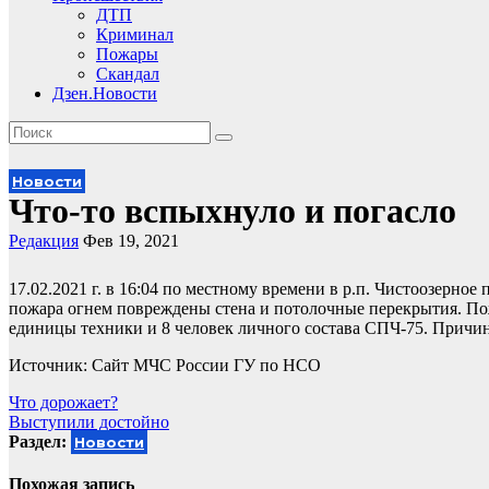
ДТП
Криминал
Пожары
Скандал
Дзен.Новости
Новости
Что-то вспыхнуло и погасло
Редакция
Фев 19, 2021
17.02.2021 г. в 16:04 по местному времени в р.п. Чистоозерное
пожара огнем повреждены стена и потолочные перекрытия. По
единицы техники и 8 человек личного состава СПЧ-75. Причи
Источник: Сайт МЧС России ГУ по НСО
Навигация
Что дорожает?
Выступили достойно
по
Раздел:
Новости
записям
Похожая запись