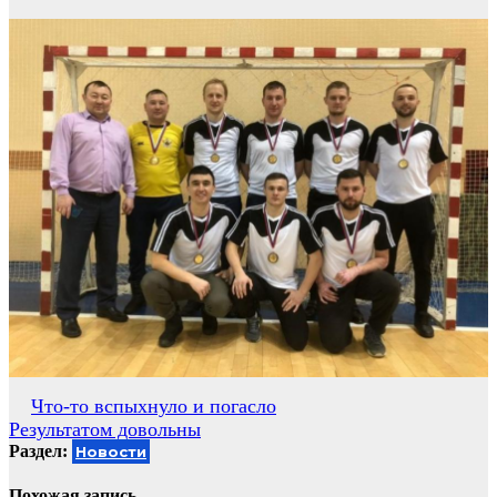
Навигация
Что-то вспыхнуло и погасло
Результатом довольны
по
Раздел:
Новости
записям
Похожая запись