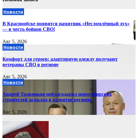
Новости
В Краснообске появится памятник «Несломлённый дух»
— в честь бойцов СВО!
Авг 5, 2026
Новости
Комфорт для героев: адаптивную одежду получают
ветераны СВО в регионе
Авг 5, 2026
Новости
Андрей Травников поблагодарил новосибирских
строителей за вклад в развитие региона
Авг 5, 2026