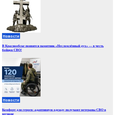
Новости
В Краснообске появится памятник «Несломлённый дух» — в честь
бойцов СВО!
Новости
Комфорт для героев: адаптивную одежду получают ветераны СВО в
регионе