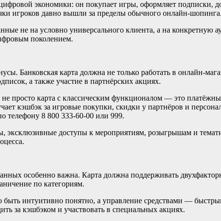
 цифровой экономики: он покупает игры, оформляет подписки, д
чки игроков давно вышли за пределы обычного онлайн-шопинга
нные не на условно универсального клиента, а на конкретную 
цифровым поколением.
нусы. Банковская карта должна не только работать в онлайн-мага
дписок, а также участие в партнёрских акциях.
о не просто карта с классическим функционалом — это платёжны
учает кэшбэк за игровые покупки, скидки у партнёров и персон
по телефону 8 800 333-60-00 или 999.
сы, эксклюзивные доступы к мероприятиям, розыгрышам и темат
оцесса.
данных особенно важна. Карта должна поддерживать двухфакто
аничение по категориям.
о быть интуитивно понятно, а управление средствами — быстр
дить за кэшбэком и участвовать в специальных акциях.