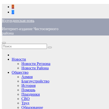
Перейти
к
содержимому
Кулундинская новь
Интернет-издание Чистоозерного
района
Новости
Новости Региона
Новости Района
Общество
Армия
Благоустройство
История
Помощь
Праздники
СВО
Труд
Образование