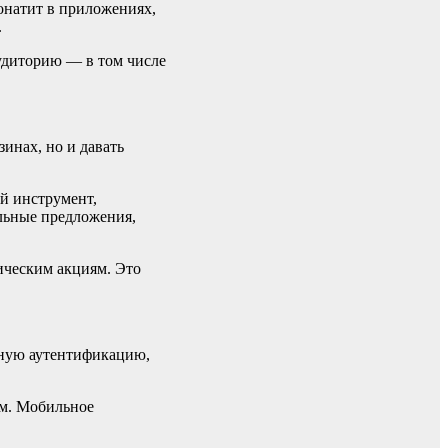
онатит в приложениях,
.
аудиторию — в том числе
зинах, но и давать
й инструмент,
альные предложения,
ическим акциям. Это
рную аутентификацию,
ым. Мобильное