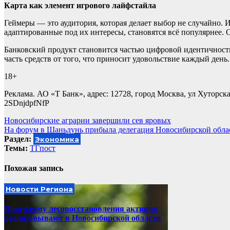
Карта как элемент игрового лайфстайла
Геймеры — это аудитория, которая делает выбор не случайно. 
адаптированные под их интересы, становятся всё популярнее.
Банковский продукт становится частью цифровой идентичности
часть средств от того, что приносит удовольствие каждый день.
18+
Реклама. АО «Т Банк», адрес: 12728, город Москва, ул Хуторска
2SDnjdpfNfP
Навигация
Новосибирские аграрии завершили сев яровых
На форум в Шаньдунь прибыла делегация Новосибирской обла
по
Раздел:
Экономика
записям
Темы:
ТГпост
Похожая запись
Новости Региона
Программу лесовосстановления активно
реализовывают в Новосибирской области