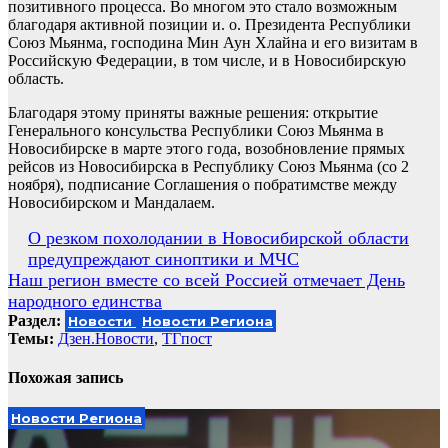
позитивного процесса. Во многом это стало возможным
благодаря активной позиции и. о. Президента Республики
Союз Мьянма, господина Мин Аун Хлайна и его визитам в
Российскую Федерации, в том числе, и в Новосибирскую
область.
Благодаря этому приняты важные решения: открытие
Генерального консульства Республики Союз Мьянма в
Новосибирске в марте этого года, возобновление прямых
рейсов из Новосибирска в Республику Союз Мьянма (со 2
ноября), подписание Соглашения о побратимстве между
Новосибирском и Мандалаем.
Навигация
О резком похолодании в Новосибирской области
предупреждают синоптики и МЧС
по
Наш регион вместе со всей Россией отмечает День
записям
народного единства
Раздел:
Новости
Новости Региона
Темы:
Дзен.Новости
,
ТГпост
Похожая запись
Новости Региона