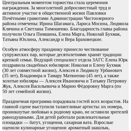
Центральным моментом торжества стала церемония
награждения. За многолетний добросовестный труд и
активное участие в общественной жизни Павловки
Почётными грамотами Администрации Чистоозерного
района отмечены: Ирина Шагамага, Лариса Мосина, Людмила
Клячина и Светлана Тимошенко. Благодарность главы района
получили Ольга Пимшина, Елена Марга, Николай Бухмак,
Татьяна Юхлина, Александр и Вера Браховецкие.
Особую атмосферу празднику принесло чествование
супружеских пар, которые десятилетиями хранят традиции
крепкой семьи. Ведущий специалист отдела ЗАГС Елена Юрк
поздравила свадебных юбиляров: Николая и Елену Бухмак
(30 лет совместной жизни), Алексея и Людмилу Урбанович
(35 лет), Владимира и Тамару Матвиенко (45 лет), а также
золотые юбиляры — Алексея Ивановича и Татьяну Петровну
Жук, Алексея Васильевича и Марию Фёдоровну Марга (по
50 лет семейной жизни).
Праздничная программа порадовала гостей всех возрастов. На
главной сцене выступили талантливые артисты: их номера,
проникнутые любовью к родному краю, не оставили зрителей
равнодушными. Для детей работали развлекательные
площадки — батут, угощения, сахарная вата. Взрослые
оценили кулинарные угощения: ароматный шашлык,