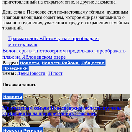
приготовленный на открытом огне, и другие лакомства.
День села в Павловке стал по-настоящему тёплым, душевным
и запоминающимся событием, которое ещё раз напомнило о
важности единения, уважения к труду и сохранения семейных
традиций.
Навигация
Травматолог: «Летом у нас преобладает
мототравма»
по
Волонтеры в Чистоозерном продолжают преображать
записям
пляж на Яблоневском озере
Раздел:
Новости
Новости Района
Общество
Праздники
Темы:
Дзен.Новости
,
ТГпост
Похожая запись
Новости
Многодетным семьям Новосибирской области вручены
сертификаты на приобретение автомобилей
Авг 7, 2026
Новости Региона