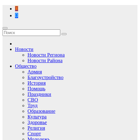
Перейти
к
содержимому
Новости
Новости Региона
Новости Района
Общество
Армия
Благоустройство
История
Помощь
Праздники
СВО
Труд
Образование
Культура
Здоровье
Религия
Спорт
Молодежь