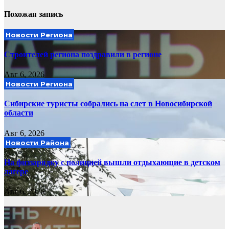
Похожая запись
Новости Региона
Строителей региона поздравили в регионе
Авг 6, 2026
Новости Региона
Сибирские туристы собрались на слет в Новосибирской
области
Авг 6, 2026
Новости Района
На физзарядку с полицией вышли отдыхающие в детском
лагере
Авг 6, 2026