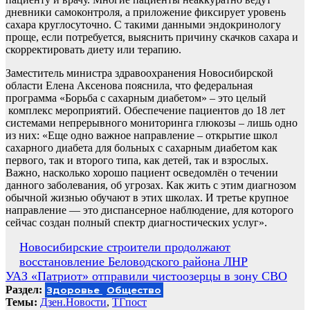
дневники самоконтроля, а приложение фиксирует уровень
сахара круглосуточно. С такими данными эндокринологу
проще, если потребуется, выяснить причину скачков сахара и
скорректировать диету или терапию.
Заместитель министра здравоохранения Новосибирской
области Елена Аксенова пояснила, что федеральная
программа «Борьба с сахарным диабетом» – это целый
комплекс мероприятий. Обеспечение пациентов до 18 лет
системами непрерывного мониторинга глюкозы – лишь одно
из них: «Еще одно важное направление – открытие школ
сахарного диабета для больных с сахарным диабетом как
первого, так и второго типа, как детей, так и взрослых.
Важно, насколько хорошо пациент осведомлён о течении
данного заболевания, об угрозах. Как жить с этим диагнозом
обычной жизнью обучают в этих школах. И третье крупное
направление — это диспансерное наблюдение, для которого
сейчас создан полный спектр диагностических услуг».
Навигация
Новосибирские строители продолжают
восстановление Беловодского района ЛНР
по
УАЗ «Патриот» отправили чистоозерцы в зону СВО
записям
Раздел:
Здоровье
Общество
Темы:
Дзен.Новости
,
ТГпост