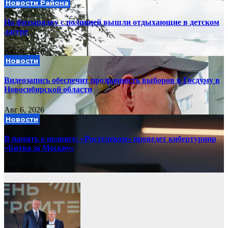
Новости Района
На физзарядку с полицией вышли отдыхающие в детском
лагере
Авг 6, 2026
Новости
Видеозапись обеспечит прозрачность выборов в Госдуму в
Новосибирской области
Авг 6, 2026
Новости
В память о подвиге: «Ростелеком» проведет кибертурнир
«Битва за Москву»
Авг 6, 2026