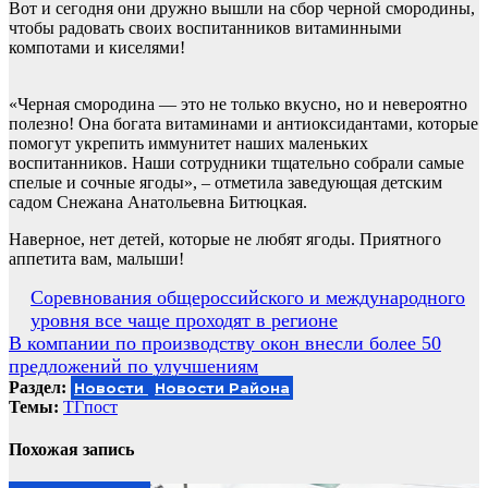
Вот и сегодня они дружно вышли на сбор черной смородины,
чтобы радовать своих воспитанников витаминными
компотами и киселями!
«Черная смородина — это не только вкусно, но и невероятно
полезно! Она богата витаминами и антиоксидантами, которые
помогут укрепить иммунитет наших маленьких
воспитанников. Наши сотрудники тщательно собрали самые
спелые и сочные ягоды», – отметила заведующая детским
садом Снежана Анатольевна Битюцкая.
Наверное, нет детей, которые не любят ягоды. Приятного
аппетита вам, малыши!
Навигация
Соревнования общероссийского и международного
уровня все чаще проходят в регионе
по
В компании по производству окон внесли более 50
записям
предложений по улучшениям
Раздел:
Новости
Новости Района
Темы:
ТГпост
Похожая запись