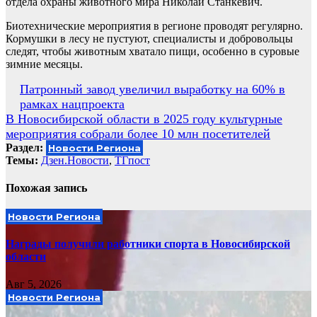
отдела охраны животного мира Николай Станкевич.
Биотехнические мероприятия в регионе проводят регулярно.
Кормушки в лесу не пустуют, специалисты и добровольцы
следят, чтобы животным хватало пищи, особенно в суровые
зимние месяцы.
Навигация
Патронный завод увеличил выработку на 60% в
рамках нацпроекта
по
В Новосибирской области в 2025 году культурные
записям
мероприятия собрали более 10 млн посетителей
Раздел:
Новости Региона
Темы:
Дзен.Новости
,
ТГпост
Похожая запись
Новости Региона
Награды получили работники спорта в Новосибирской
области
Авг 5, 2026
Новости Региона