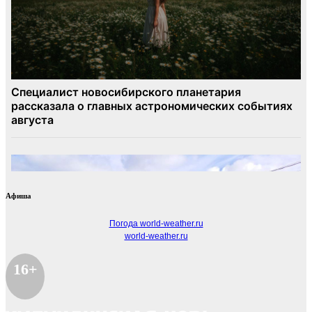
Афиша
Погода world-weather.ru
world-weather.ru
16+