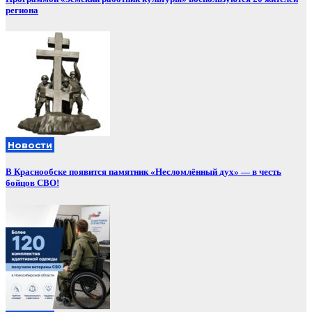
региона
Новости
В Краснообске появится памятник «Несломлённый дух» — в честь
бойцов СВО!