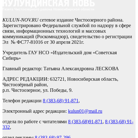
KULUN-NOV.RU
сетевое издание Чистоозерного района.
Зарегистрировано Федеральной службой по надзору в сфере
связи, информационных технологий и массовых
коммуникаций (Роскомнадзор), свидетельство о регистрации
Эл № ФС77-81016 от 30 апреля 2021г.
Учредитель ГАУ НСО «Издательский дом «Советская
Сибирь»
Главный редактор: Татьяна Александровна ЛЕСКОВА
АДРЕС РЕДАКЦИИ: 632721, Новосибирская область,
Чистоозёрный район,
р.п. Чистоозерное, ул. Победы, 9.
Телефон редакции
8 (383-68) 91-871
,
Электронный адрес редакции:
kulun01@mail.ru
отдела по работе с читателями
8 (383-68)91-871
,
8 (383-68) 91-
332
,
отдел рекламы
8 (383-68) 97-296
.