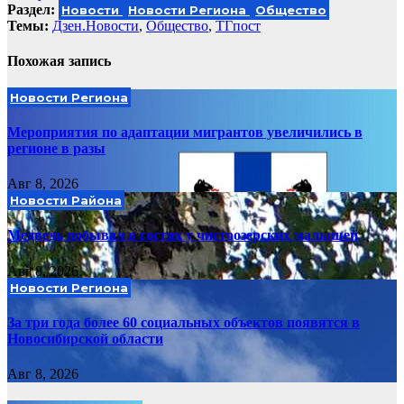
Раздел:
Новости
Новости Региона
Общество
Темы:
Дзен.Новости
,
Общество
,
ТГпост
Похожая запись
Новости Региона
Мероприятия по адаптации мигрантов увеличились в
регионе в разы
Авг 8, 2026
Новости Района
Медведь побывал в гостях у чистоозерских малышей
Авг 8, 2026
Новости Региона
За три года более 60 социальных объектов появятся в
Новосибирской области
Авг 8, 2026