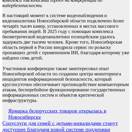
комплекса «Безопасный город» на конференции по
кибербезопасности.
В настоящий момент к системе видеонаблюдения и
видеоаналитики Новосибирской области подключено более
четырёх тысяч камер, установленных в местах массового
пребывания людей. В 2025 году с помощью комплекса
биометрической видеоаналитики полицейским удалось
задержать две тысячи человек. Кроме того, Новосибирская
область первой в России внедрила сервис по розыску
пропавших детей с применением ИИ, благодаря которому уже
найдено семь детей.
Участников конференции также заинтересовал опыт
Новосибирской области по созданию центра мониторинга
инцидентов информационной безопасности, который
круглосуточно обеспечивает противодействие компьютерным
атакам, бесперебойное функционирование государственных
информационных систем и объектов критической
инфраструктуры.
Навигация
Ярмарка белорусских товаров открылась в
Новосибирске
по
Соцуслуги для семей с детьми-инвалидами станут
записям
доступнее благодаря новой системе поддержки