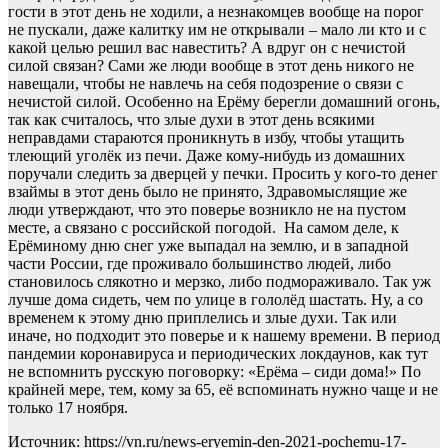
гости в этот день не ходили, а незнакомцев вообще на порог
не пускали, даже калитку им не открывали – мало ли кто и с
какой целью решил вас навестить? А вдруг он с нечистой
силой связан? Сами же люди вообще в этот день никого не
навещали, чтобы не навлечь на себя подозрение о связи с
нечистой силой. Особенно на Ерёму берегли домашний огонь,
так как считалось, что злые духи в этот день всякими
неправдами стараются проникнуть в избу, чтобы утащить
тлеющий уголёк из печи. Даже кому-нибудь из домашних
поручали следить за дверцей у печки. Просить у кого-то денег
взаймы в этот день было не принято, Здравомыслящие же
люди утверждают, что это поверье возникло не на пустом
месте, а связано с российской погодой. На самом деле, к
Ерёминому дню снег уже выпадал на землю, и в западной
части России, где проживало большинство людей, либо
становилось слякотно и мерзко, либо подмораживало. Так уж
лучше дома сидеть, чем по улице в гололёд шастать. Ну, а со
временем к этому дню приплелись и злые духи. Так или
иначе, но подходит это поверье и к нашему времени. В период
пандемии коронавируса и периодических локдаунов, как тут
не вспомнить русскую поговорку: «Ерёма – сиди дома!» По
крайней мере, тем, кому за 65, её вспоминать нужно чаще и не
только 17 ноября.
Источник: https://vn.ru/news-eryemin-den-2021-pochemu-17-