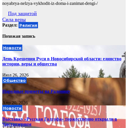
noyabrya-nelzya-vykhodit-iz-doma-i-zanimat-dengi-/
Навигация
Под защитой
Сила веры
по
Раздел:
Религия
записям
Похожая запись
Новости
День Крещения Руси в Новосибирской области: единство
истории, веры и общества
Июл 26, 2026
Общество
Народные приметы на Радоницу
Апр 20, 2026
Новости
Выставку «Русская Голгофа» торжественно открыли в
Чистоозерном