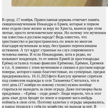
В среду, 17 ноября, Православная церковь отмечает память
священномучеников Никандра и Ермея, которые в первом
веке отдали свои жизни за веру во Христа, вынеся при этом
лютые, просто нечеловеческие муки. Но почему эти мученики
так известны в русском народе? Ведь известно, что
христианство и распространилось по земле во многом
благодаря мученикам за веру, бесстрашно переносившим
истязания. А тут вдруг странные на слух современного
человека имена. И если Никандрами, хотя и редко, но
называют младенцев, то от имени Ермей (в простонародье
Ерёма) остались только фамилии Ерёменко, Ерёмин, Еремеев
и т.п. А именно с этим мучеником и связано в русском народе
поверье, которого наши благочестивые, но суеверные, предки
придерживались. 16.11.2021фото Капсулу времени спрятали
под символом надежды в селе Тальменка Считалось, что в
этот день (17 ноября по новому стилю) нужно вообще
стараться не выходить за свою ограду. Даже поговорка была
придумана – «Ерёма – сиди дома!» Люди верили, что в этот
день злые духи бродят по земле и норовят кого-нибудь
поймать в свои сети. Поэтому калитки у ограды закрывались,
и народ трудился у себя по хозяйству, не выходя за неё. В