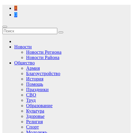
Перейти
к
содержимому
Новости
Новости Региона
Новости Района
Общество
Армия
Благоустройство
История
Помощь
Праздники
СВО
Труд
Образование
Культура
Здоровье
Религия
Спорт
Молодежь