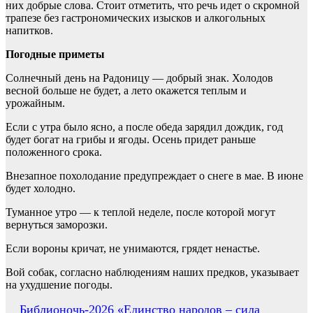
них добрые слова. Стоит отметить, что речь идет о скромной
трапезе без гастрономических изысков и алкогольных
напитков.
Погодные приметы
Солнечный день на Радоницу — добрый знак. Холодов
весной больше не будет, а лето окажется теплым и
урожайным.
Если с утра было ясно, а после обеда зарядил дождик, год
будет богат на грибы и ягоды. Осень придет раньше
положенного срока.
Внезапное похолодание предупреждает о снеге в мае. В июне
будет холодно.
Туманное утро — к теплой неделе, после которой могут
вернуться заморозки.
Если вороны кричат, не унимаются, грядет ненастье.
Вой собак, согласно наблюдениям наших предков, указывает
на ухудшение погоды.
Навигация
Библионочь-2026 «Единство народов – сила