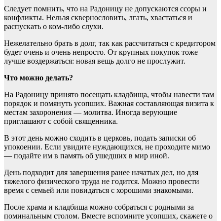
Следует помнить, что на Радоницу не допускаются ссоры и
конфликты. Нельзя сквернословить, лгать, хвастаться и
распускать о ком-либо слухи.
Нежелательно брать в долг, так как рассчитаться с кредитором
будет очень и очень непросто. От крупных покупок тоже
лучше воздержаться: новая вещь долго не прослужит.
Что можно делать?
На Радоницу принято посещать кладбища, чтобы навести там
порядок и помянуть усопших. Важная составляющая визита к
местам захоронения — молитва. Иногда верующие
приглашают с собой священника.
В этот день можно сходить в церковь, подать записки об
упокоении. Если увидите нуждающихся, не проходите мимо
— подайте им в память об ушедших в мир иной.
День подходит для завершения ранее начатых дел, но для
тяжелого физического труда не годится. Можно провести
время с семьей или повидаться с хорошими знакомыми.
После храма и кладбища можно собраться с родными за
поминальным столом. Вместе вспомните усопших, скажете о