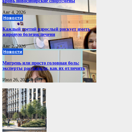
кровь новосибирские спортсмены
Авг 4, 2026
Новости
Каждый третий взрослый рискует иметь
жировую болезнь печени
Авг 2, 2026
Новости
Мигрень или просто головная боль:
эксперты рассказали, как их отличить
Июл 26, 2026