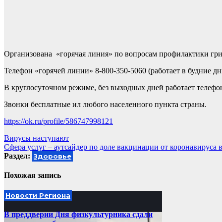
Организована «горячая линия» по вопросам профилактики грип
Телефон «горячей линии» 8-800-350-5060 (работает в будние дни
В круглосуточном режиме, без выходных дней работает телефо
Звонки бесплатные ил любого населенного пункта страны.
https://ok.ru/profile/586747998121
Навигация
Вирусы наступают
Сфера услуг – аутсайдер по доле вакцинации от коронавируса 
по
Раздел:
Здоровье
записям
Похожая запись
Новости Региона
В преддверии Дня физкультурника сдали