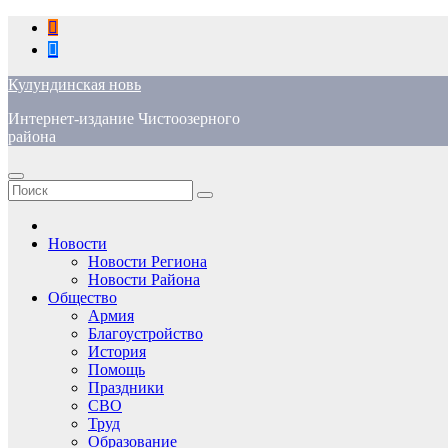
Перейти
к
содержимому
Кулундинская новь
Интернет-издание Чистоозерного
района
Новости
Новости Региона
Новости Района
Общество
Армия
Благоустройство
История
Помощь
Праздники
СВО
Труд
Образование