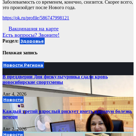
Заболеваемость со временем, конечно, снизится. Скорее всего,
это произойдет после Нового года.
https://ok.ru/profile/586747998121
Навигация
Вакцинация на карте
Есть вопросы? Звоните!
по
Раздел:
Здоровье
записям
Похожая запись
Новости Региона
В преддверии Дня физкультурника сдали кровь
новосибирские спортсмены
Авг 4, 2026
Новости
Каждый третий взрослый рискует иметь жировую болезнь
печени
Авг 2, 2026
Новости