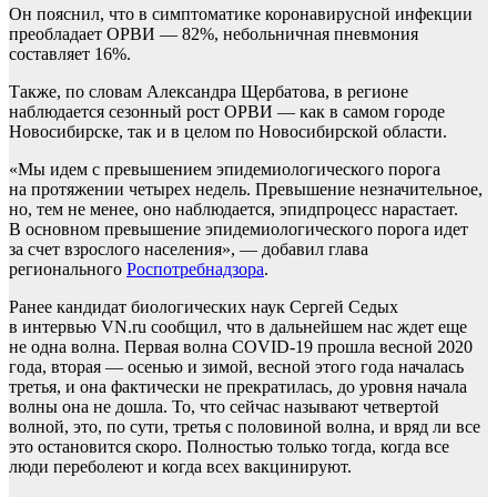
Он пояснил, что в симптоматике коронавирусной инфекции
преобладает ОРВИ — 82%, небольничная пневмония
составляет 16%.
Также, по словам Александра Щербатова, в регионе
наблюдается сезонный рост ОРВИ — как в самом городе
Новосибирске, так и в целом по Новосибирской области.
«Мы идем с превышением эпидемиологического порога
на протяжении четырех недель. Превышение незначительное,
но, тем не менее, оно наблюдается, эпидпроцесс нарастает.
В основном превышение эпидемиологического порога идет
за счет взрослого населения», — добавил глава
регионального
Роспотребнадзора
.
Ранее кандидат биологических наук Сергей Седых
в интервью VN.ru сообщил, что в дальнейшем нас ждет еще
не одна волна. Первая волна COVID-19 прошла весной 2020
года, вторая — осенью и зимой, весной этого года началась
третья, и она фактически не прекратилась, до уровня начала
волны она не дошла. То, что сейчас называют четвертой
волной, это, по сути, третья с половиной волна, и вряд ли все
это остановится скоро. Полностью только тогда, когда все
люди переболеют и когда всех вакцинируют.