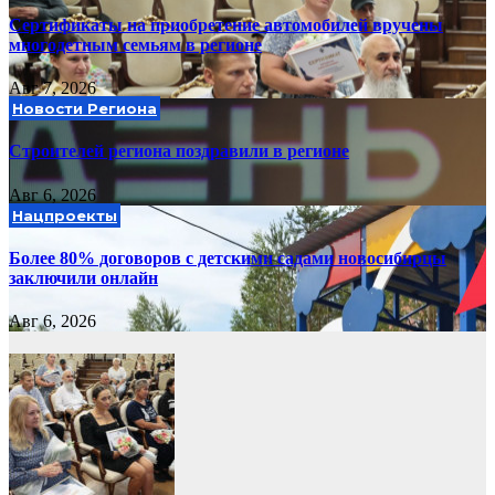
Сертификаты на приобретение автомобилей вручены
многодетным семьям в регионе
Авг 7, 2026
Новости Региона
Строителей региона поздравили в регионе
Авг 6, 2026
Нацпроекты
Более 80% договоров с детскими садами новосибирцы
заключили онлайн
Авг 6, 2026