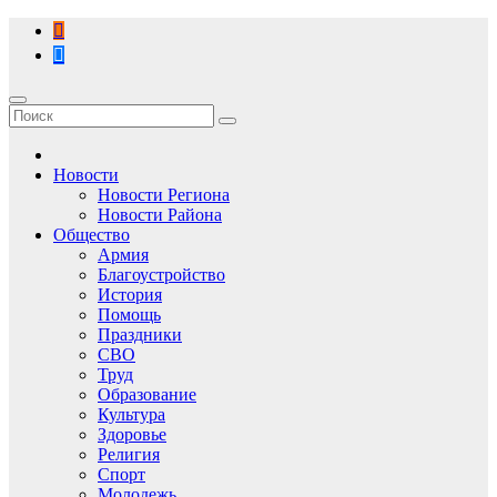
Перейти
к
содержимому
Новости
Новости Региона
Новости Района
Общество
Армия
Благоустройство
История
Помощь
Праздники
СВО
Труд
Образование
Культура
Здоровье
Религия
Спорт
Молодежь