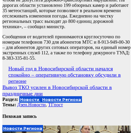
дорогах области установлено 199 обзорных камер и работают
35 метеостанций, которые позволяют в реальном времени
отслеживать изменения погоды. Ежедневно на чистку
региональных трасс выходят до 800 единиц дорожной
техники», – сообщил министр.
Сообщения от водителей принимаются круглосуточно по
номерам телефонов 730 для абонентов МТС и 8-913-949-00-30
– для абонентов других сотовых операторов, на единый номер
экстренных служб 112, а также по телефону дежурного ТУАД:
8-383-335-81-55.
Навигация
Новый год в Новосибирской области начался
спокойно – оперативную обстановку обсудили в
по
регионе
записям
Вывоз ТКО усилен в Новосибирской области в
праздничные дни
Раздел:
Новости
Новости Региона
Темы:
Дзен.Новости
,
ТГпост
Похожая запись
Новости Региона