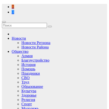
Перейти
к
содержимому
Новости
Новости Региона
Новости Района
Общество
Армия
Благоустройство
История
Помощь
Праздники
СВО
Труд
Образование
Культура
Здоровье
Религия
Спорт
Молодежь