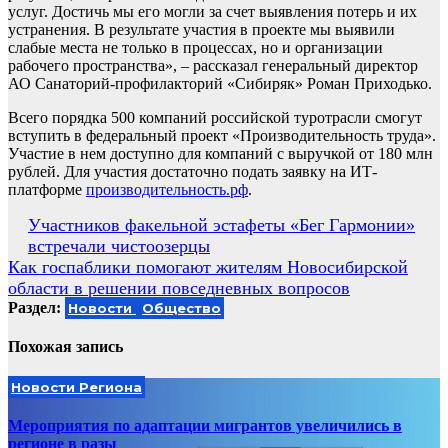
услуг. Достичь мы его могли за счет выявления потерь и их
устранения. В результате участия в проекте мы выявили
слабые места не только в процессах, но и организации
рабочего пространства», – рассказал генеральный директор
АО Санаторий-профилакторий «Сибиряк» Роман Приходько.
Всего порядка 500 компаний российской туротрасли смогут
вступить в федеральный проект «Производительность труда».
Участие в нем доступно для компаний с выручкой от 180 млн
рублей. Для участия достаточно подать заявку на ИТ-
платформе
производительность.рф
.
Навигация
Участников факельной эстафеты «Бег Гармонии»
встречали чистоозерцы
по
Как госпаблики помогают жителям Новосибирской
записям
области в решении повседневных вопросов
Раздел:
Новости
Общество
Похожая запись
Новости Региона
Мероприятия по адаптации мигрантов увеличились в
регионе в разы