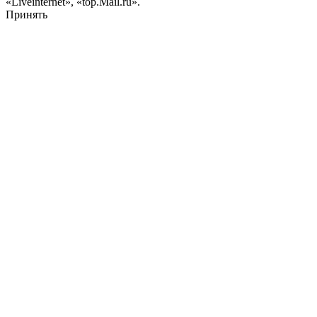
«Liveinternet», «top.Mail.ru».
Принять