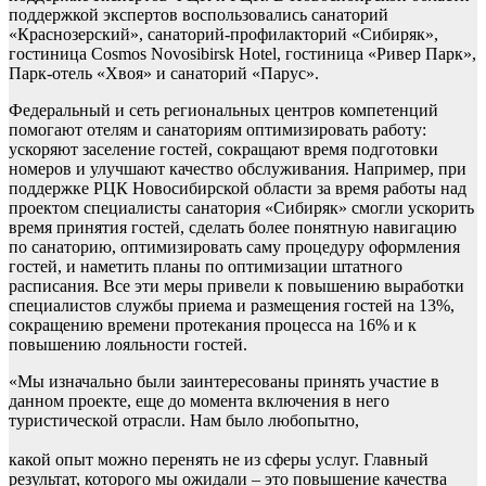
поддержкой экспертов воспользовались санаторий
«Краснозерский», санаторий-профилакторий «Сибиряк»,
гостиница Cosmos Novosibirsk Hotel, гостиница «Ривер Парк»,
Парк-отель «Хвоя» и санаторий «Парус».
Федеральный и сеть региональных центров компетенций
помогают отелям и санаториям оптимизировать работу:
ускоряют заселение гостей, сокращают время подготовки
номеров и улучшают качество обслуживания. Например, при
поддержке РЦК Новосибирской области за время работы над
проектом специалисты санатория «Сибиряк» смогли ускорить
время принятия гостей, сделать более понятную навигацию
по санаторию, оптимизировать саму процедуру оформления
гостей, и наметить планы по оптимизации штатного
расписания. Все эти меры привели к повышению выработки
специалистов службы приема и размещения гостей на 13%,
сокращению времени протекания процесса на 16% и к
повышению лояльности гостей.
«Мы изначально были заинтересованы принять участие в
данном проекте, еще до момента включения в него
туристической отрасли. Нам было любопытно,
какой опыт можно перенять не из сферы услуг. Главный
результат, которого мы ожидали – это повышение качества